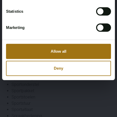
Yes, I’m 18+
Parkeersensor achter
Parkeersensoren achter
Statistics
Parkeersensoren voor
Parkeersensor voor
Marketing
Performance Battery Plus
Portierverlichting
Regensensor
Rijprofiel selectie
Allow all
Rijstrookdetectie
Rondomzicht camera
Rondom zicht camera
Deny
Sfeerverlichting
Sport-Design pakket
Sportonderstel
Sportpakket
Sportstoelen
Sportstuur
Sportuitlaat
Spraakbediening