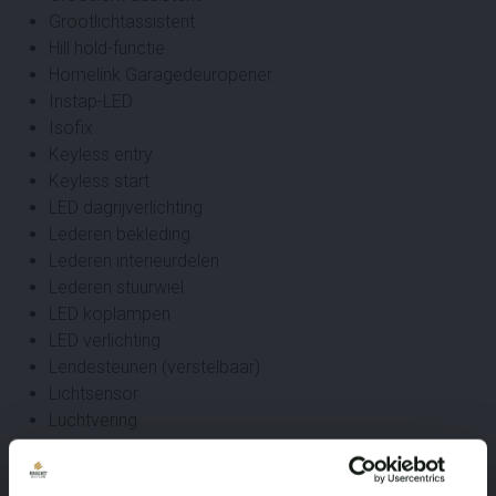
Grootlichtassistent
Hill hold-functie
Homelink Garagedeuropener
Instap-LED
Isofix
Keyless entry
Keyless start
LED dagrijverlichting
Lederen bekleding
Lederen interieurdelen
Lederen stuurwiel
LED koplampen
LED verlichting
Lendesteunen (verstelbaar)
Lichtsensor
Luchtvering
Luxe lederen bekleding
Matrix-LED