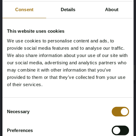
Matrix-LED koplampen
Matrix koplampen
Consent
Details
About
Matrix LED koplampen
Metallic lak
Middenarmsteun achter
This website uses cookies
Middenarmsteun voor
We use cookies to personalise content and ads, to
Mistlampen achter
provide social media features and to analyse our traffic.
Multifunctioneel stuurwiel
We also share information about your use of our site with
Multimedia-voorbereiding
our social media, advertising and analytics partners who
Multimedia voorbereiding
may combine it with other information that you’ve
×
Nachtzicht-assistent
×
provided to them or that they’ve collected from your use
Nachtzichtassistent
of their services.
Navigatie full map
Navigatiesysteem
Age Verification Required
Not registered yet? Enjoy bidding
Nivoregeling
Consent
Oplaadmogelijkheid
Necessary
Selection
You must be 18 years or older to access this content.
Panoramadak
Register and enjoy bidding
Please confirm that you are of legal age.
Parkeer-assistent
Preferences
Parkeerassistent
Register