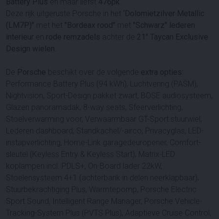
Battery Plus
en maar liefst
476pk
.
Deze rijk uitgeruste Porsche in het
‘Dolomietzilver Metallic
(LM7P)"
met het
"Bordeax rood"
met
"Schwarz"
lederen
interieur
en
rode remzadels
achter de
21" Taycan Exclusive
Design wielen
.
De
Porsche
beschikt over de volgende
extra opties
:
Performance Battery Plus (94 kWh), Luchtvering (PASM),
Nightvision, Sport-Design pakket zwart, BOSE audiosysteem,
Glazen panoramadak, 8-way seats, Sfeerverlichting,
Stoelverwarming voor, Verwaarmbaar GT-Sport stuurwiel,
Lederen dashboard, Standkachel/-airco, Privacyglas, LED-
instapverlichting, Home-Link garagedeuropener, Comfort-
sleutel (Keyless Entry & Keyless Start), Matrix-LED
koplampen incl. PDLS+, On-Board lader 22kW,
Stoelensysteem 4+1 (achterbank in delen neerklapbaar),
Stuurbekrachtiging Plus, Warmtepomp, Porsche Electric
Sport Sound, Intelligent Range Manager, Porsche Vehicle-
Tracking-System Plus (PVTS Plus), Adaptieve Cruise Control,