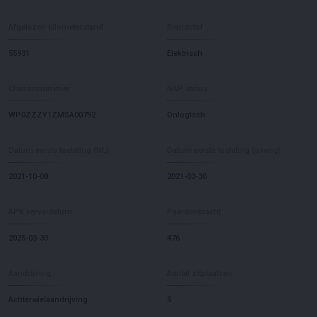
Afgelezen kilometerstand
Brandstof
55931
Elektrisch
Chassisnummer
NAP status
WP0ZZZY1ZMSA00792
Onlogisch
Datum eerste toelating (NL)
Datum eerste toelating (overig)
2021-10-08
2021-03-30
APK vervaldatum
Paardenkracht
2025-03-30
476
Aandrijving
Aantal zitplaatsen
Achterwielaandrijving
5