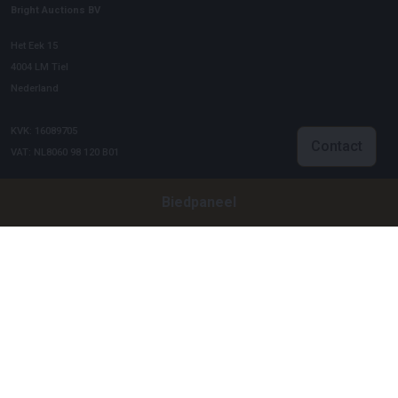
Bright Auctions BV
Het Eek 15
4004 LM Tiel
Nederland
KVK: 16089705
Contact
VAT: NL8060 98 120 B01
Biedpaneel
Menu
Over ons
Veelgestelde vragen
Verkopen
Kopen
Partners
Archiefveilingen
Vacatures