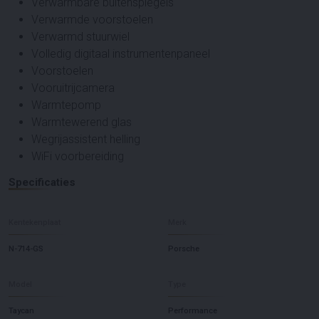
Verwarmbare buitenspiegels
Verwarmde voorstoelen
Verwarmd stuurwiel
Volledig digitaal instrumentenpaneel
Voorstoelen
Vooruitrijcamera
Warmtepomp
Warmtewerend glas
Wegrijassistent helling
WiFi voorbereiding
Specificaties
Kentekenplaat
Merk
N-714-GS
Porsche
Model
Type
Taycan
Performance