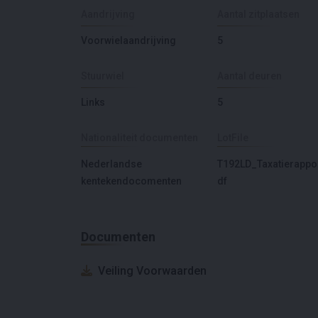
Aandrijving
Aantal zitplaatsen
Voorwielaandrijving
5
Stuurwiel
Aantal deuren
Links
5
Nationaliteit documenten
LotFile
Nederlandse
T192LD_Taxatierappor
kentekendocomenten
df
Documenten
Veiling Voorwaarden