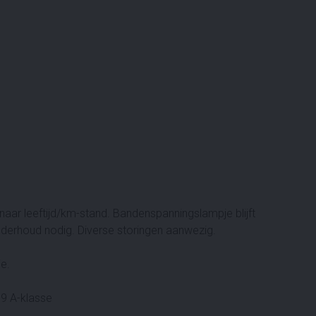
aar leeftijd/km-stand. Bandenspanningslampje blijft
nderhoud nodig. Diverse storingen aanwezig.
ie.
9 A-klasse