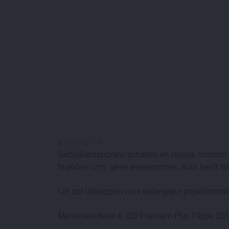
#
100776
-
19
Gebruikerssporen/-schades en slijtage rondom n
branden i.v.m. geen wielsensoren. Auto heeft o
Let op! Uitklappen voor belangrijke prijsinformat
Mercedes-Benz A 220 Premium Plus 190pk 201