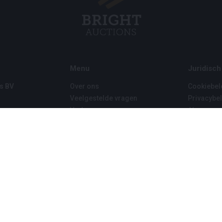
Menu
Juridisch
s BV
Over ons
Cookiebel
Veelgestelde vragen
Privacybel
Verkopen
Algemene
Kopen
Partners
Archiefveilingen
5
Vacatures
8 120 B01