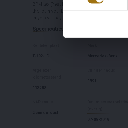
BPM tax ('rest-BPM'). For this lot, buyer pays t
this lot in your EU-country within an agreed tim
buyers will pay the BPM via the invoice of this lo
Specificaties
Kentekenplaat
Merk
T-192-LD
Mercedes-Benz
Afgelezen
Cilinderinhoud
kilometerstand
1991
113288
NAP status
Datum eerste toelatin
(overig)
Geen oordeel
07-08-2019