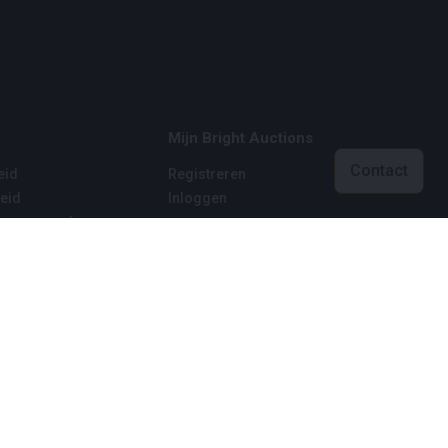
Mijn Bright Auctions
Contact
eid
Registreren
eid
Inloggen
 voorwaarden