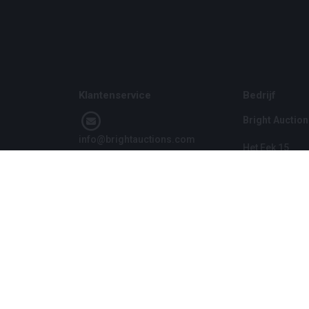
Klantenservice
Bedrijf
Bright Auction
info@brightauctions.com
Het Eek 15
4004 LM Tiel
+31 20 89 45 579
Nederland
KVK: 1608970
VAT: NL8060 9