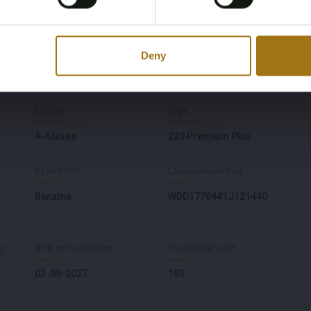
he BPM tax as a deposit and after permanent registration of
e frame, the deposit will be refunded. Dutch and non-EU
t.
Deny
Model
Type
A-Klasse
220 Premium Plus
Brandstof
Chassisnummer
Benzine
WDD1770441J121440
g
APK vervaldatum
Paardenkracht
03-09-2027
190