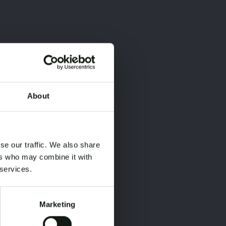
About
×
×
se our traffic. We also share
ers who may combine it with
 services.
Marketing