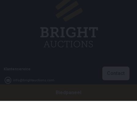
Klantenservice
Contact
info@brightauctions.com
Biedpaneel
+31 20 89 45 579
Bedrijf
Bright Auctions BV