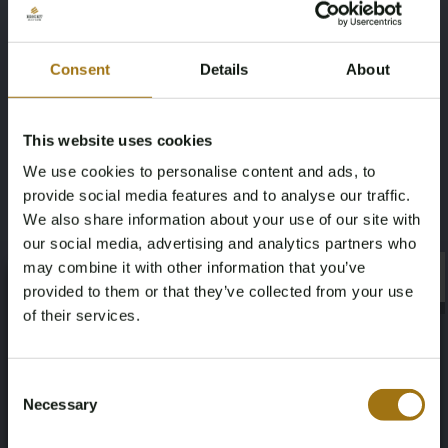
56966
250
Brandstof
Chassisnummer
Consent
Details
About
Elektrisch
WAUZZZGE5RB052046
This website uses cookies
NAP status
Datum eerste toelating (NL)
We use cookies to personalise content and ads, to
Logisch
07-02-2024
provide social media features and to analyse our traffic.
We also share information about your use of our site with
APK vervaldatum
Paardenkracht
our social media, advertising and analytics partners who
may combine it with other information that you’ve
07-02-2028
340
×
×
provided to them or that they’ve collected from your use
of their services.
Aandrijving
Aantal zitplaatsen
Vierwielaandrijving
5
Age Verification Required
Not registered yet? Enjoy bidding
Consent
Necessary
Kleur
Transmissie
Selection
You must be 18 years or older to access this content.
Register and enjoy bidding
Please confirm that you are of legal age.
Grijs
Automaat