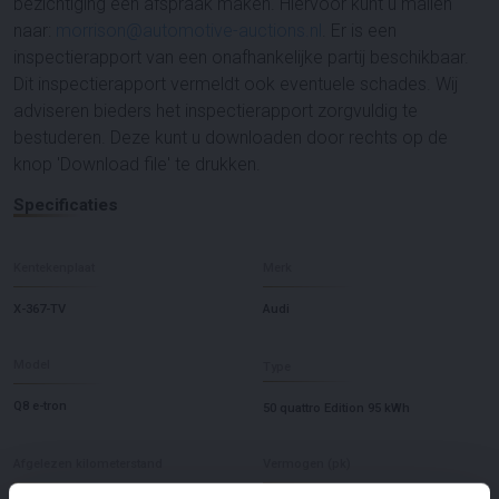
bezichtiging een afspraak maken. Hiervoor kunt u mailen
naar:
morrison@automotive-auctions.nl
. Er is een
inspectierapport van een onafhankelijke partij beschikbaar.
Dit inspectierapport vermeldt ook eventuele schades. Wij
adviseren bieders het inspectierapport zorgvuldig te
bestuderen. Deze kunt u downloaden door rechts op de
knop 'Download file' te drukken.
Specificaties
Kentekenplaat
Merk
X-367-TV
Audi
Model
Type
Q8 e-tron
50 quattro Edition 95 kWh
Afgelezen kilometerstand
Vermogen (pk)