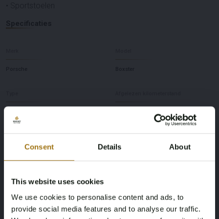
• Sportstoelen
Specificaties
Merk
Model
Porsche
Boxster
Type
Afgelezen kilometerstand
S 987.2 3.4 PDK
61437
Brandstof
Chassisnummer
Consent
Details
About
Benzine
WP0ZZZ98ZAU720442
APK vervaldatum
Aandrijving
This website uses cookies
We use cookies to personalise content and ads, to
01-01-2010
Achterwielaandrijving
provide social media features and to analyse our traffic.