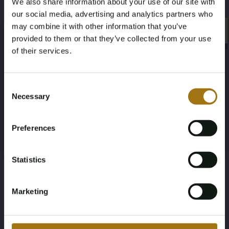
We also share information about your use of our site with
Aantal zitplaatsen
Kleur
our social media, advertising and analytics partners who
2
Wit
may combine it with other information that you’ve
×
×
provided to them or that they’ve collected from your use
Transmissie
Stuurwiel
of their services.
Automaat
Links gestuurd
Age Verification Required
Not registered yet? Enjoy bidding
Consent
Aantal deuren
Carrosserie
Necessary
Selection
You must be 18 years or older to access this content.
Register and enjoy bidding
2
Cabriolet
Please confirm that you are of legal age.
Preferences
Register
Nationaliteit documenten
Yes, I’m 18+
Japanse documenten, invoerrechten
Statistics
en BTW zijn voldaan.
Marketing