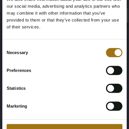
75
Benzine
our social media, advertising and analytics partners who
may combine it with other information that you’ve
×
Chassisnummer
NAP status
×
provided to them or that they’ve collected from your use
of their services.
WDD1760411J663474
Geen oordeel
Age Verification Required
Not registered yet? Enjoy bidding
Datum eerste toelating (NL)
Datum eerste toelating (overig)
Consent
Necessary
Selection
11-10-2018
08-08-2017
You must be 18 years or older to access this content.
Register and enjoy bidding
Please confirm that you are of legal age.
APK vervaldatum
Paardenkracht
Preferences
Register
Yes, I’m 18+
08-08-2023
102
Statistics
Aandrijving
Aantal zitplaatsen
Voorwielaandrijving
5
Marketing
Kleur
Transmissie
Grijs
Handgeschakeld