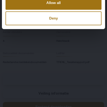
Allow all
Stuurwiel
Aantal deuren
Deny
Links
5
Aantal cilinders
Carrosserie
4
Hatchback
Nationaliteit documenten
LotFile
Nederlandse kentekendocumenten
TF874L_Taxatierapport.pdf
Veiling informatie
Bestand downloaden