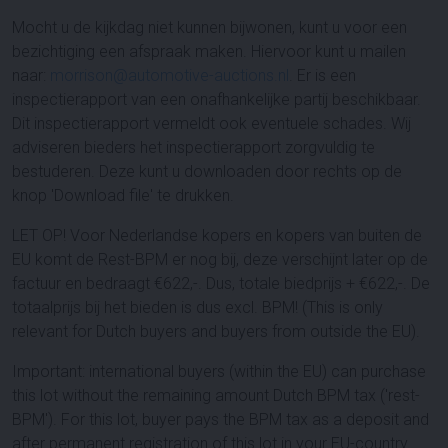
Mocht u de kijkdag niet kunnen bijwonen, kunt u voor een
bezichtiging een afspraak maken. Hiervoor kunt u mailen
naar:
morrison@automotive-auctions.nl
. Er is een
inspectierapport van een onafhankelijke partij beschikbaar.
Dit inspectierapport vermeldt ook eventuele schades. Wij
adviseren bieders het inspectierapport zorgvuldig te
bestuderen. Deze kunt u downloaden door rechts op de
knop 'Download file' te drukken.
LET OP! Voor Nederlandse kopers en kopers van buiten de
EU komt de Rest-BPM er nog bij, deze verschijnt later op de
factuur en bedraagt €622,-. Dus, totale biedprijs + €622,-. De
totaalprijs bij het bieden is dus excl. BPM! (This is only
relevant for Dutch buyers and buyers from outside the EU).
Important: international buyers (within the EU) can purchase
this lot without the remaining amount Dutch BPM tax ('rest-
BPM'). For this lot, buyer pays the BPM tax as a deposit and
after permanent registration of this lot in your EU-country