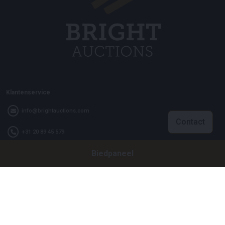
Klantenservice
info@brightauctions.com
Contact
+31 20 89 45 579
Biedpaneel
Bedrijf
Bright Auctions BV
Het Eek 15