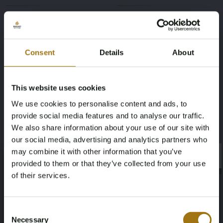
291880
2287
Vermogen (pk)
Brandstof
Consent
Details
About
101
Diesel
Chassisnummer
Laadvermogen
This website uses cookies
ZCFCL35A305460790
1136
We use cookies to personalise content and ads, to
provide social media features and to analyse our traffic.
We also share information about your use of our site with
NAP status
Datum eerste toelating (NL)
our social media, advertising and analytics partners who
Logisch
28-02-2022
may combine it with other information that you’ve
×
×
provided to them or that they’ve collected from your use
APK vervaldatum
Paardenkracht
of their services.
03-03-2026
137
Age Verification Required
Not registered yet? Enjoy bidding
Consent
Aandrijving
Kleur
Necessary
Selection