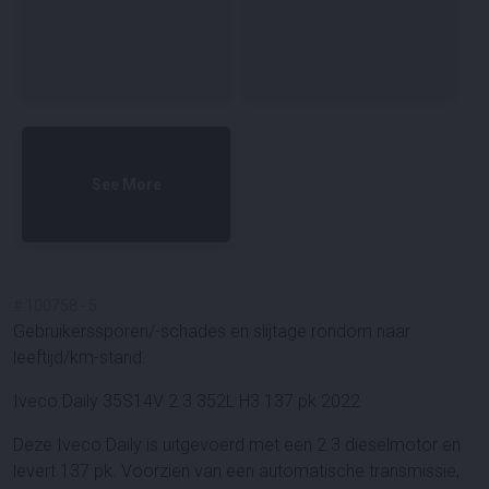
See More
#
100758
-
5
Gebruikerssporen/-schades en slijtage rondom naar
leeftijd/km-stand.
Iveco Daily 35S14V 2.3 352L H3 137 pk 2022
Deze Iveco Daily is uitgevoerd met een 2.3 dieselmotor en
levert 137 pk. Voorzien van een automatische transmissie,