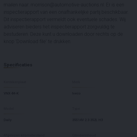
mailen naar: morrison@automotive-auctions.nl. Er is een
inspectierapport van een onafhankelijke partij beschikbaar.
Dit inspectierapport vermeldt ook eventuele schades. Wij
adviseren bieders het inspectierapport zorgvuldig te
bestuderen. Deze kunt u downloaden door rechts op de
knop 'Download file' te drukken.
Specificaties
Kentekenplaat
Merk
VNX-84-K
Iveco
Model
Type
Daily
35S14V 2.3 352L H3
Afgelezen kilometerstand
Cilinderinhoud