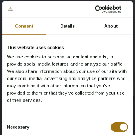
• Etc
Specificaties
Consent
Details
About
Merk
Model
Volkswagen
Atlas
This website uses cookies
We use cookies to personalise content and ads, to
Type
Afgelezen kilometerstand
provide social media features and to analyse our traffic.
3.6 V6 7-Persoons
53448
We also share information about your use of our site with
our social media, advertising and analytics partners who
Cilinderinhoud
Brandstof
may combine it with other information that you’ve
×
×
provided to them or that they’ve collected from your use
3597
Benzine
of their services.
Chassisnummer
Datum eerste toelating (overig)
Age Verification Required
Not registered yet? Enjoy bidding
1V2FR2CA0PC555456
11-10-2023
Consent
Necessary
Selection
You must be 18 years or older to access this content.
Register and enjoy bidding