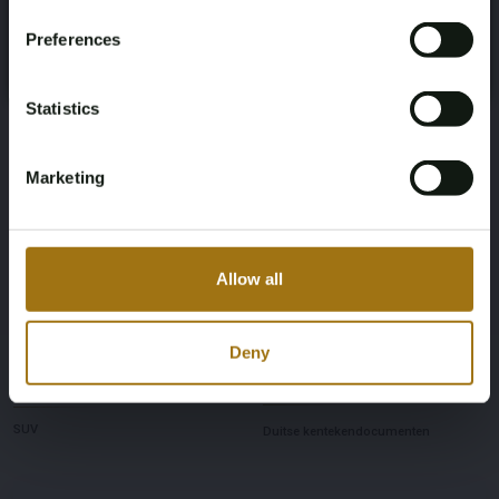
Paardenkracht
Aandrijving
Please confirm that you are of legal age.
Preferences
280
Vierwielaandrijving
Register
Yes, I’m 18+
Aantal zitplaatsen
Kleur
Statistics
7
Grijs
Marketing
Transmissie
Stuurwiel
Automaat
Links gestuurd
Allow all
Aantal deuren
Aantal cilinders
5
6
Deny
Carrosserie
Nationaliteit documenten
SUV
Duitse kentekendocumenten