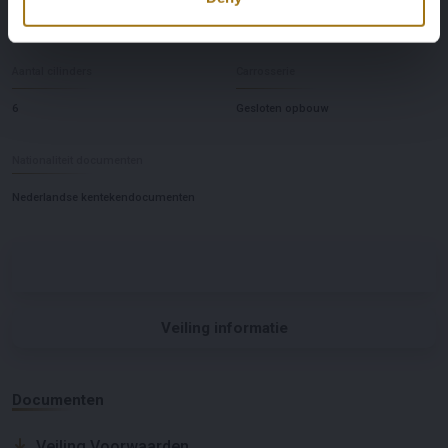
Automaat
Links
Aantal cilinders
Carrosserie
6
Gesloten opbouw
Nationaliteit documenten
Nederlandse kentekendocumenten
Veiling informatie
Documenten
Veiling Voorwaarden