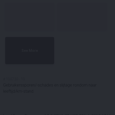
See More
#
100730
-
10
Gebruikerssporen/-schades en slijtage rondom naar
leeftijd/km-stand.