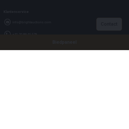
Klantenservice
info@brightauctions.com
Contact
+31 20 89 45 579
Biedpaneel
Bedrijf
Bright Auctions BV
Het Eek 15
4004 LM Tiel
Nederland
KVK: 16089705
VAT: NL8060 98 120 B01