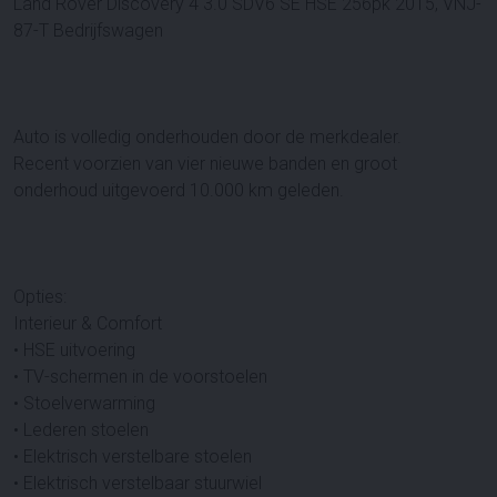
Land Rover Discovery 4 3.0 SDV6 SE HSE 256pk 2015, VNJ-
87-T Bedrijfswagen
Auto is volledig onderhouden door de merkdealer.
Recent voorzien van vier nieuwe banden en groot
onderhoud uitgevoerd 10.000 km geleden.
Opties:
Interieur & Comfort
• HSE uitvoering
• TV-schermen in de voorstoelen
• Stoelverwarming
• Lederen stoelen
• Elektrisch verstelbare stoelen
• Elektrisch verstelbaar stuurwiel