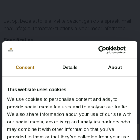
Let op! Deze auto is enkel te bezichtigen op afspraak, mail
naar info@automotive-auctions.nl voor meer informatie.
Specificaties
Kentekenplaat
Merk
Consent
Details
About
VNJ-87-T
Land Rover
Model
Type
This website uses cookies
Discovery
4 3.0 SDV6 SE HSE
We use cookies to personalise content and ads, to
provide social media features and to analyse our traffic.
Afgelezen kilometerstand
Cilinderinhoud
We also share information about your use of our site with
our social media, advertising and analytics partners who
264122
2993
may combine it with other information that you’ve
×
×
provided to them or that they’ve collected from your use
Brandstof
Chassisnummer