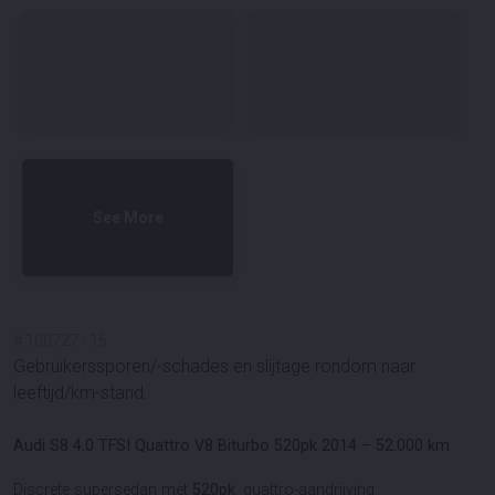
See More
#
100727
-
16
Gebruikerssporen/-schades en slijtage rondom naar
leeftijd/km-stand.
Audi S8 4.0 TFSI Quattro V8 Biturbo 520pk 2014 – 52.000 km
Discrete supersedan met
520pk
, quattro-aandrijving.