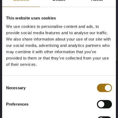
51022
4.0 TFSI Quattro V8 Biturbo
This website uses cookies
Brandstof
Chassisnummer
We use cookies to personalise content and ads, to
Benzine
WAUZZZ4H6EN013523
provide social media features and to analyse our traffic.
We also share information about your use of our site with
Datum eerste toelating (overig)
Paardenkracht
our social media, advertising and analytics partners who
may combine it with other information that you’ve
01-01-2014
520
×
×
provided to them or that they’ve collected from your use
of their services.
Aandrijving
Aantal zitplaatsen
Age Verification Required
Vierwielaandrijving
5
Not registered yet? Enjoy bidding
Consent
Necessary
Kleur
Transmissie
Selection
You must be 18 years or older to access this content.
Register and enjoy bidding
Please confirm that you are of legal age.
Zwart
Automaat
Preferences
Register
Yes, I’m 18+
Stuurwiel
Aantal deuren