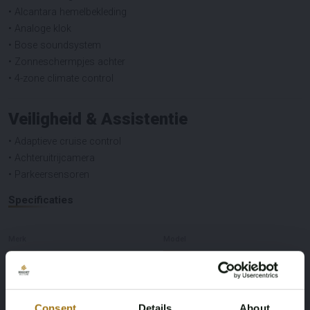
• Alcantara hemelbekleding
• Analoge klok
• Bose soundsystem
• Zonneschermpjes achter
• 4-zone climate control
Veiligheid & Assistentie
• Adaptieve cruise control
• Achteruitrijcamera
• Parkeersensoren
Specificaties
Merk
Model
Audi
S8 Sedan
Afgelezen kilometerstand
Type
Consent
Details
About