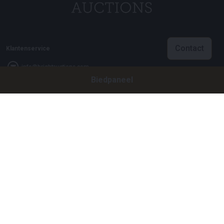
Contact
Klantenservice
info@brightauctions.com
Biedpaneel
+31 20 89 45 579
Bedrijf
Bright Auctions BV
Het Eek 15
4004 LM Tiel
Nederland
KVK: 16089705