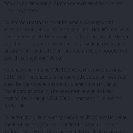
zich aan de binnenzijde. Starten gebeurt elektrisch via een
12 volt systeem.
De remmen bestaan uit vier trommels. Koeling wordt
verzorgd door een radiator met ventilator. Het differentieel is
een Peerless H100. De voorzijde is afgeveerd met bladveren
en achter met compressieveren. De afmetingen bedragen
circa 275 cm lengte, 100 cm breedte en 90 cm hoogte. Het
gewicht is ongeveer 135 kg.
Het chassisnummer is MJK 10.3 AG en het motornummer
D2181669. Het chassis is vervaardigd uit staal en roestvast
staal. De carrosserie bestaat uit aluminium en multiplex.
Dashboard en stoel zijn bekleed met leder in de kleur
cognac. De lakkleur is RAL 5002 Ultramarine Blue met 2K
blanke lak.
De auto rijdt op aluminium spaakwielen (RVS) met Heidenau
banden in maat 3.5” x 16”. Brandstof is Aspen 4T en de
motorolie is 10W40. De opgegeven topsnelheid is circa 60