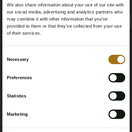
We also share information about your use of our site with
Bugatti
59
our social media, advertising and analytics partners who
may combine it with other information that you’ve
Type
Afgelezen kilometerstand
×
×
provided to them or that they’ve collected from your use
(BABY 3) 4T 110cc
19
of their services.
Age Verification Required
Cilinderinhoud
Brandstof
Not registered yet? Enjoy bidding
Consent
110
Benzine
Necessary
Selection
You must be 18 years or older to access this content.
Register and enjoy bidding
Please confirm that you are of legal age.
Paardenkracht
Aantal zitplaatsen
Preferences
Register
Yes, I’m 18+
7
1
Statistics
Transmissie
Kleur
Automaat
RAL 5002 ULTRAMARINE BLUE + 2K
Marketing
CLEAR LACK