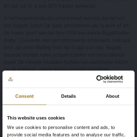
km per uur. Er is een GPS tracker aanwezig.
In het begeleidende document staat vermeld dat het om
een Bugatti Junior Car gaat, omschreven als “a work of art”.
De maker geeft aan dat hij in 1990 een eerste Bugatti baby
(baby 1) bouwde, een gemotoriseerde kinderauto, speciaal
voor zijn zoon Matthijs toen hij 10 jaar oud was. Bugatti
bouwde destijds halve schaalmodellen van verschillende
types. De meeste modellen hadden een elektrische motor
op de achteras, enkele waren voorzien van kleine
verbrandingsmotoren aan de voorzijde.
Verder vermeldt hij dat hij in 2015 baby 2 bouwde en in 2019
Consent
Details
About
de laatste, baby 3. Het document is ondertekend door Frans
Keukens en gedateerd Oud Beijerland, januari 2023.
Specificaties
This website uses cookies
We use cookies to personalise content and ads, to
Merk
Model
provide social media features and to analyse our traffic.