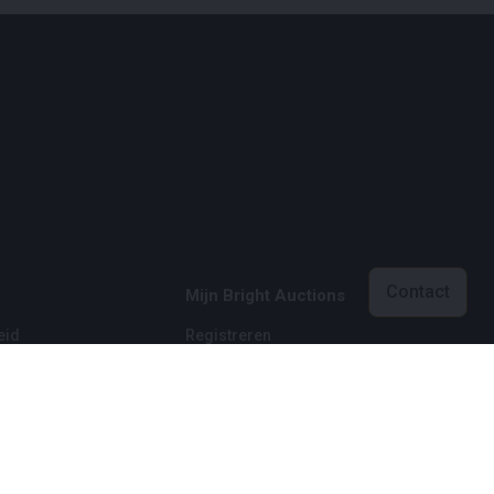
Contact
Mijn Bright Auctions
eid
Registreren
eid
Inloggen
 voorwaarden