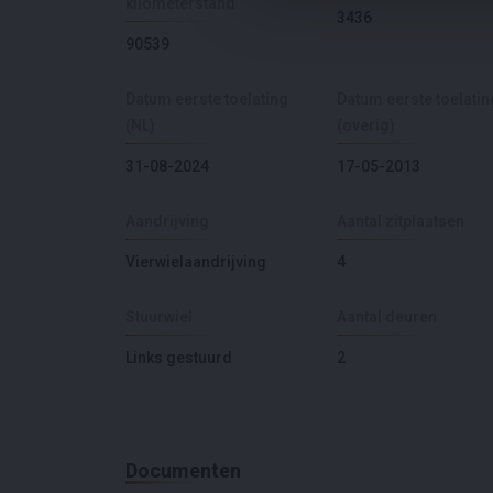
kilometerstand
3436
90539
Datum eerste toelating
Datum eerste toelatin
(NL)
(overig)
31-08-2024
17-05-2013
Aandrijving
Aantal zitplaatsen
Vierwielaandrijving
4
Stuurwiel
Aantal deuren
Links gestuurd
2
Documenten