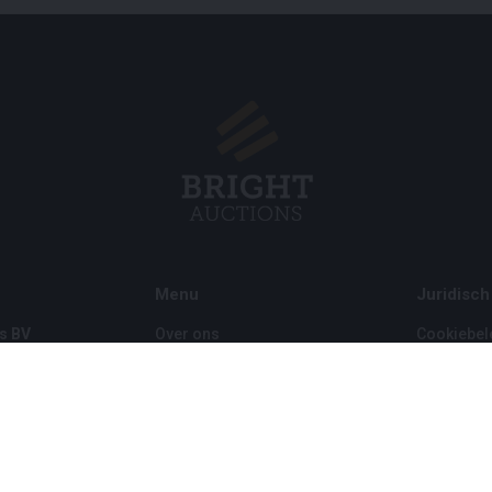
Menu
Juridisch
s BV
Over ons
Cookiebel
Veelgestelde vragen
Privacybel
Verkopen
Algemene
Kopen
Partners
Archiefveilingen
5
Vacatures