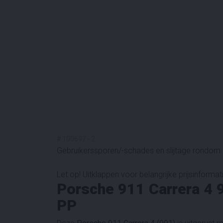
#
100697
-
2
Gebruikerssporen/-schades en slijtage rondom n
Let op! Uitklappen voor belangrijke prijsinformat
Porsche 911 Carrera 4 
PP