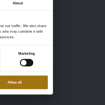
About
×
×
se our traffic. We also share
ers who may combine it with
 services.
Marketing
Allow all