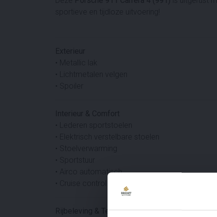
Deze
Porsche 911 Carrera 4 (991)
is uitgerust m
sportieve en tijdloze uitvoering!
Exterieur
• Metallic lak
• Lichtmetalen velgen
• Spoiler
Interieur & Comfort
• Lederen sportstoelen
• Elektrisch verstelbare stoelen
• Stoelverwarming
• Sportstuur
• Airco automatisch
• Cruise control
Rijbeleving & Techniek