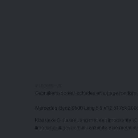
#
100665
-
29
Gebruikerssporen/-schades en slijtage rondom n
Mercedes-Benz S600 Lang 5.5 V12 517pk 2006
Klassieke S-Klasse Lang met een imposante V1
limousine, uitgevoerd in
Tanzanite Blue metallic