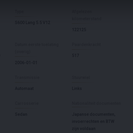
Type
Afgelezen
kilometerstand
S600 Lang 5.5 V12
122125
Datum eerste toelating
Paardenkracht
(overig)
0
517
2006-01-01
Transmissie
Stuurwiel
Automaat
Links
Carrosserie
Nationaliteit documenten
Sedan
Japanse documenten,
invoerrechten en BTW
zijn voldaan