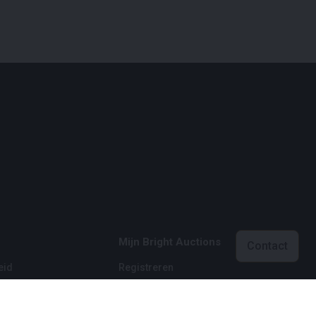
Mijn Bright Auctions
Contact
eid
Registreren
eid
Inloggen
 voorwaarden