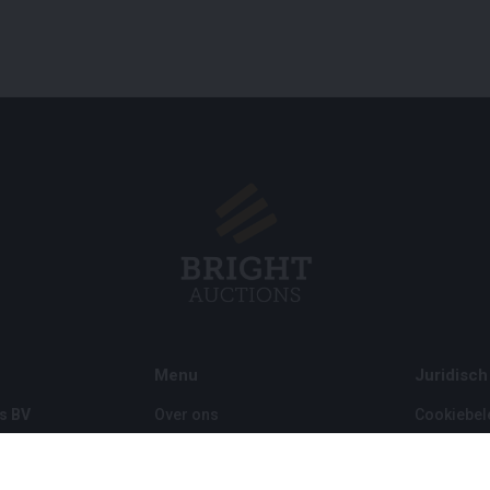
Menu
Juridisch
s BV
Over ons
Cookiebel
Veelgestelde vragen
Privacybel
Verkopen
Algemene