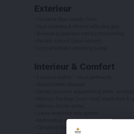
Exterieur
• Tanzanite Blue metallic finish
• Heat-insulating & infrared reflecting glas
• Bi-xenon koplampen met bochtverlichting
• Electric sunroof (glass version)
• Long wheelbase uitvoering (Lang)
Interieur & Comfort
• Exclusive leather – black/anthracite
• Wood/leather stuurwiel
• Electric backrest adjustment & elektr. verste
• Memory Package (voor: stoel, stuurkolom & s
• Memory functie achter
• Luxury head restraints achter
• Multicontour achterstoel
• Climatised front seats