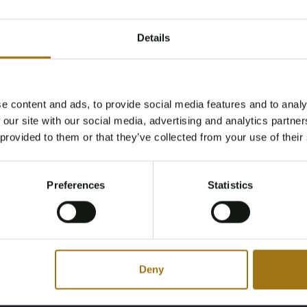
Details
e content and ads, to provide social media features and to analy
Age Verification Required
 our site with our social media, advertising and analytics partn
Not registered yet? Enjoy bidding
 provided to them or that they’ve collected from your use of their
You must be 18 years or older to access this content.
Register and enjoy bidding
Please confirm that you are of legal age.
els
Preferences
Statistics
Register
Yes, I’m 18+
Deny