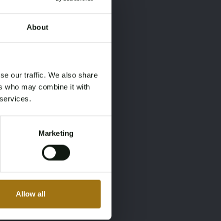
About
×
×
se our traffic. We also share
ers who may combine it with
 services.
Marketing
Allow all