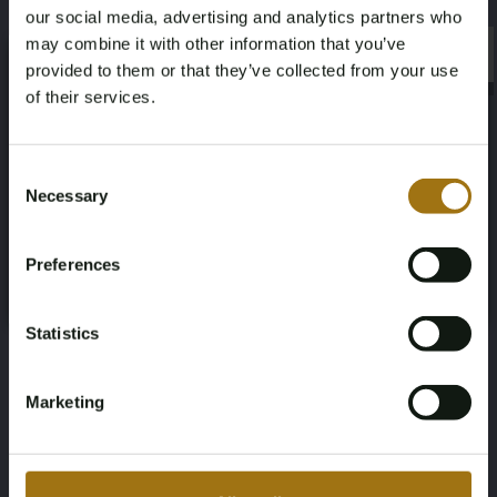
our social media, advertising and analytics partners who
may combine it with other information that you’ve
Kleur
Transmissie
×
×
provided to them or that they’ve collected from your use
Grijs
Handgeschakeld
of their services.
Age Verification Required
Stuurwiel
Aantal deuren
Not registered yet? Enjoy bidding
Consent
Links gestuurd
2
Necessary
Selection
You must be 18 years or older to access this content.
Register and enjoy bidding
Please confirm that you are of legal age.
Aantal cilinders
Carrosserie
Preferences
Register
Yes, I’m 18+
8
Coupe
Statistics
Nationaliteit documenten
Nederlandse kentekendocumenten
Marketing