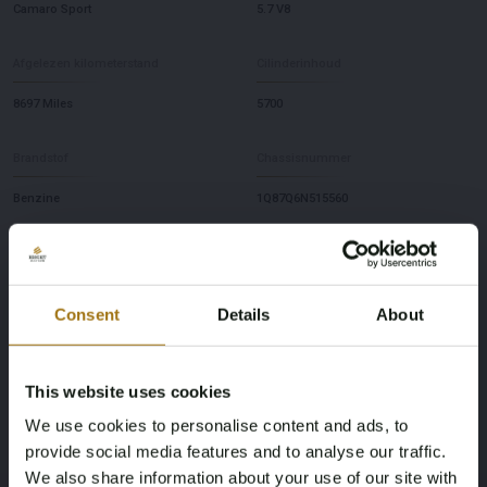
Camaro Sport
5.7 V8
Afgelezen kilometerstand
Cilinderinhoud
8697 Miles
5700
Brandstof
Chassisnummer
Benzine
1Q87Q6N515560
NAP status
Datum eerste toelating (NL)
Geen oordeel
12-11-2013
Consent
Details
About
Datum eerste toelating (overig)
APK vervaldatum
30-06-1976
28-03-2026
This website uses cookies
We use cookies to personalise content and ads, to
Paardenkracht
Aantal zitplaatsen
provide social media features and to analyse our traffic.
We also share information about your use of our site with
350
4