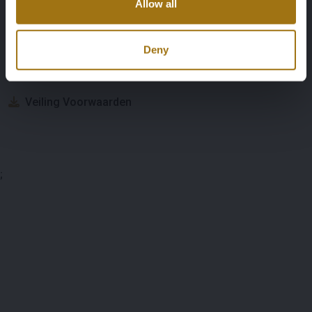
Allow all
Veiling informatie
Deny
Documenten
Veiling Voorwaarden
;