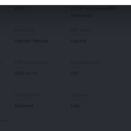
XC90
2.0 T8 Twin Engine AWD
Inscription
Brandstof
NAP status
Hybride / Benzine
Logisch
g
APK vervaldatum
Paardenkracht
2025-12-16
320
Transmissie
Stuurwiel
Automaat
Links
nten