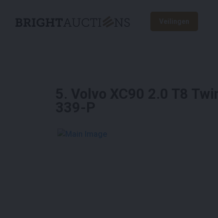
Veilingen
5
.
Volvo XC90 2.0 T8 Twi
339-P
See More