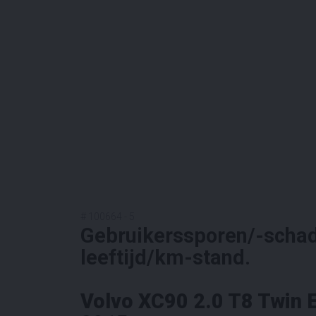
#
100664
-
5
Gebruikerssporen/-schad
leeftijd/km-stand.
Volvo XC90 2.0 T8 Twin 