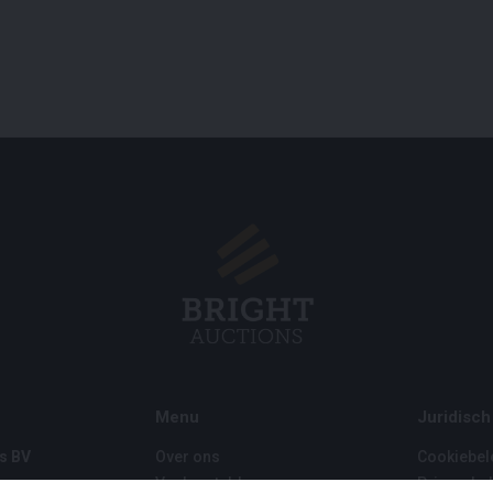
Menu
Juridisch
s BV
Over ons
Cookiebel
Veelgestelde vragen
Privacybel