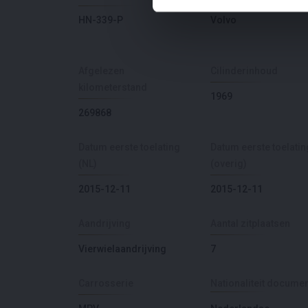
HN-339-P
Volvo
Afgelezen
Cilinderinhoud
kilometerstand
1969
269868
Datum eerste toelating
Datum eerste toelatin
(NL)
(overig)
2015-12-11
2015-12-11
Aandrijving
Aantal zitplaatsen
Vierwielaandrijving
7
Carrosserie
Nationaliteit docume