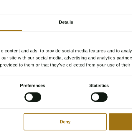
Details
e content and ads, to provide social media features and to analy
Age Verification Required
 our site with our social media, advertising and analytics partn
Not registered yet? Enjoy bidding
 provided to them or that they’ve collected from your use of their
You must be 18 years or older to access this content.
Register and enjoy bidding
Please confirm that you are of legal age.
Preferences
Statistics
Register
Yes, I’m 18+
Deny
Model
Type