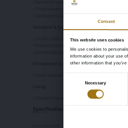
• Elektrisch verstelbare stoelen
• Stoelverwarming
• Geheugenfunctie stoelen
Consent
Veiligheid & Assistentie
• Cruise control
This website uses cookies
• Parkeersysteem (Park Assist)
We use cookies to personalis
• Achteruitrijcamera
information about your use of
other information that you’ve
Infotainment & Connectiviteit
• Geen aanvullende opties opgegeven
Consent
Necessary
Selection
Overig
• Elektrisch bedienbare achterklep
Specificaties
Kentekenplaat
Merk