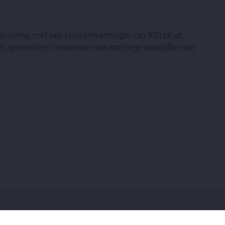
uitvoering, met een systeemvermogen van 320 pk uit
s geleverd en combineert een krachtige aandrijflijn met