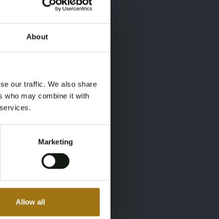
About
×
×
se our traffic. We also share
ers who may combine it with
 services.
Marketing
Allow all