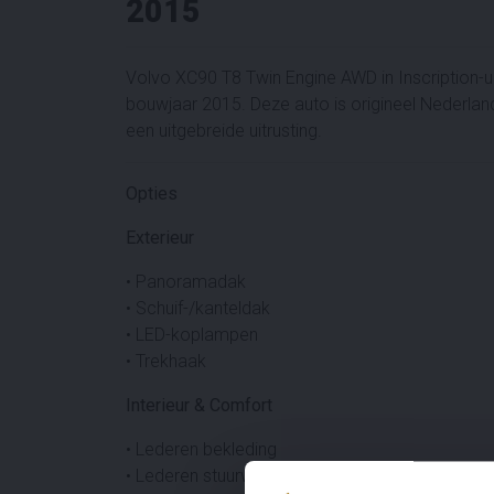
2015
Volvo XC90 T8 Twin Engine AWD in Inscription-
bouwjaar 2015. Deze auto is origineel Nederland
een uitgebreide uitrusting.
Opties
Exterieur
• Panoramadak
• Schuif-/kanteldak
• LED-koplampen
• Trekhaak
Interieur & Comfort
• Lederen bekleding
• Lederen stuurwiel