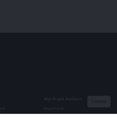
Mijn Bright Auctions
Contact
eid
Registreren
eid
Inloggen