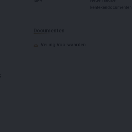
MPV
Nederlandse
kentekendocumenten
Documenten
Veiling Voorwaarden
;