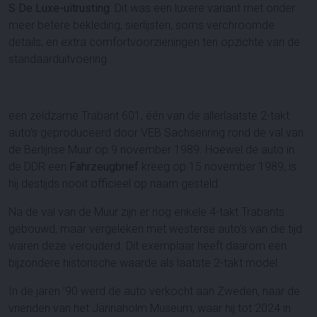
S De Luxe-uitrusting
: Dit was een luxere variant met onder
meer betere bekleding, sierlijsten, soms verchroomde
details, en extra comfortvoorzieningen ten opzichte van de
standaarduitvoering.
een zeldzame Trabant 601, één van de allerlaatste 2-takt
auto’s geproduceerd door VEB Sachsenring rond de val van
de Berlijnse Muur op 9 november 1989. Hoewel de auto in
de DDR een
Fahrzeugbrief
kreeg op 15 november 1989, is
hij destijds nooit officieel op naam gesteld.
Na de val van de Muur zijn er nog enkele 4-takt Trabants
gebouwd, maar vergeleken met westerse auto’s van die tijd
waren deze verouderd. Dit exemplaar heeft daarom een
bijzondere historische waarde als laatste 2-takt model.
In de jaren ’90 werd de auto verkocht aan Zweden, naar de
vrienden van het Jännaholm Museum, waar hij tot 2024 in