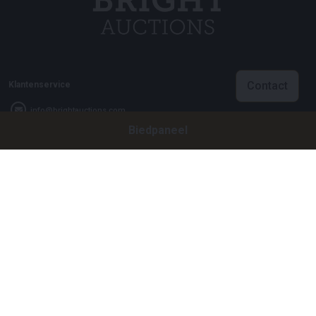
Contact
Klantenservice
info@brightauctions.com
Biedpaneel
+31 20 89 45 579
Bedrijf
Bright Auctions BV
Het Eek 15
4004 LM Tiel
Nederland