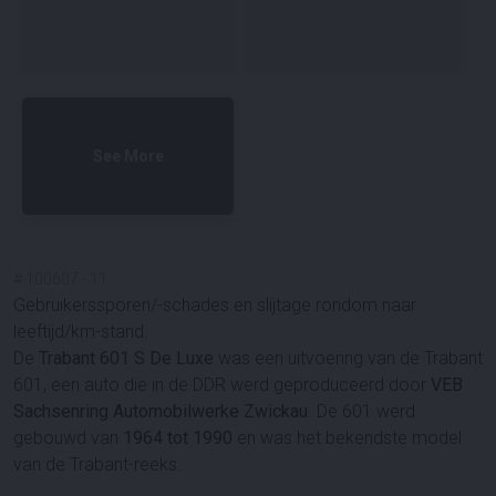
See More
#
100607
-
11
Gebruikerssporen/-schades en slijtage rondom naar
leeftijd/km-stand.
De
Trabant 601 S De Luxe
was een uitvoering van de Trabant
601, een auto die in de DDR werd geproduceerd door
VEB
Sachsenring Automobilwerke Zwickau
. De 601 werd
gebouwd van
1964 tot 1990
en was het bekendste model
van de Trabant-reeks.