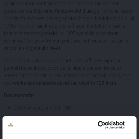
originele staat heeft gestaan. De import naar Zweden
gebeurde via
Bilprisma Rantzow AB
(huidige Porsche-dealer
in Malmö) met een pre-registratie (blanco kenteken) op 4 juli
1990. Het voertuig kreeg een officieel kenteken, maar is
toen niet tenaamgesteld. In 1997 werd de auto door
Bilprisma Rantzow AB verkocht aan het museum, waar hij
sindsdien ongebruikt bleef.
Pas in 2024 is de auto voor het eerst officieel op naam
gesteld bij aankoop door de huidige eigenaar. De auto
verkeert nog steeds in een uitzonderlijk originele staat, met
een
werkelijke kilometerstand van slechts 123,4 km
.
Documentatie:
DDR Fahrzeugbrief uit 1989
Zweden pre-registratie documenten (1990)
Overdrachtsdocumenten museum → huidige eigenaar