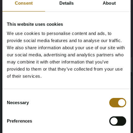
(2024)
Consent
Details
About
Opmerkingen:
Dit is een unieke kans voor verzamelaars en liefhebbers van
This website uses cookies
historische DDR-auto’s. Het voertuig is volledig origineel en
We use cookies to personalise content and ads, to
grotendeels onaangeraakt sinds de productie, waardoor het
provide social media features and to analyse our traffic.
een waardevol collectors item is met enorme historische
We also share information about your use of our site with
betekenis.
our social media, advertising and analytics partners who
may combine it with other information that you’ve
×
×
provided to them or that they’ve collected from your use
Specificaties
of their services.
Age Verification Required
Merk
Model
Not registered yet? Enjoy bidding
Consent
Trabant
601
Necessary
Selection
You must be 18 years or older to access this content.
Register and enjoy bidding
Please confirm that you are of legal age.
Type
Afgelezen kilometerstand
Preferences
Register
S De Luxe
1234
Yes, I’m 18+