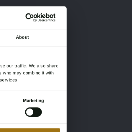
About
×
×
se our traffic. We also share
ers who may combine it with
 services.
Marketing