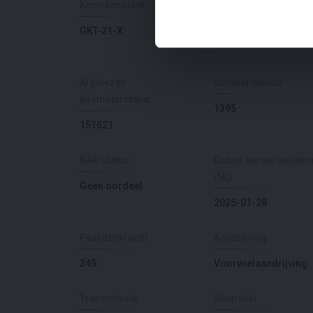
Kentekenplaat
Merk
GKT-21-X
Cupra
Afgelezen
Cilinderinhoud
kilometerstand
1395
151621
NAP status
Datum eerste toelatin
(NL)
Geen oordeel
2025-01-28
Paardenkracht
Aandrijving
245
Voorwielaandrijving
Transmissie
Stuurwiel