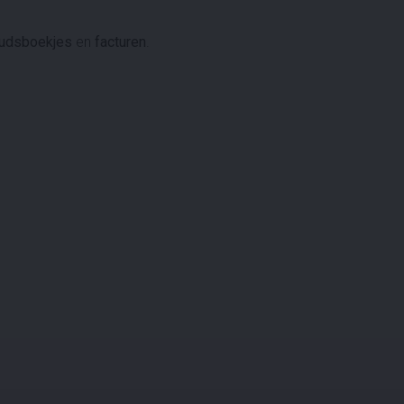
udsboekjes
en
facturen
.