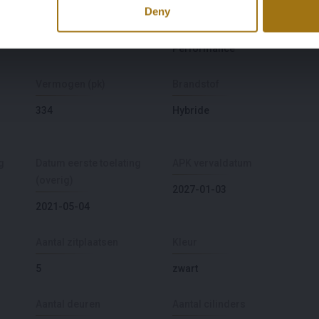
Model
Type
Deny
Formentor
1.4 e-Hybrid VZ
Performance
Vermogen (pk)
Brandstof
334
Hybride
g
Datum eerste toelating
APK vervaldatum
(overig)
2027-01-03
2021-05-04
Aantal zitplaatsen
Kleur
5
zwart
Aantal deuren
Aantal cilinders