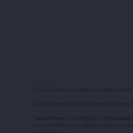
#
100597
-
9
Gebruikerssporen/-schades en slijtage rondom n
Let op! Uitklappen voor belangrijke prijsinformat
Cupra Formentor 1.4 e-Hybrid VZ Performance
u
Deze sportieve plug-in hybride combineert presta
sportief design.