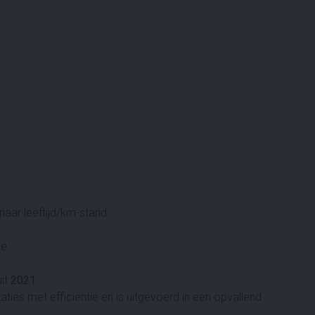
aar leeftijd/km-stand.
ie.
it
2021
.
ties met efficiëntie en is uitgevoerd in een opvallend