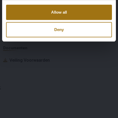
Allow all
Veiling informatie
Deny
Documenten
Veiling Voorwaarden
;