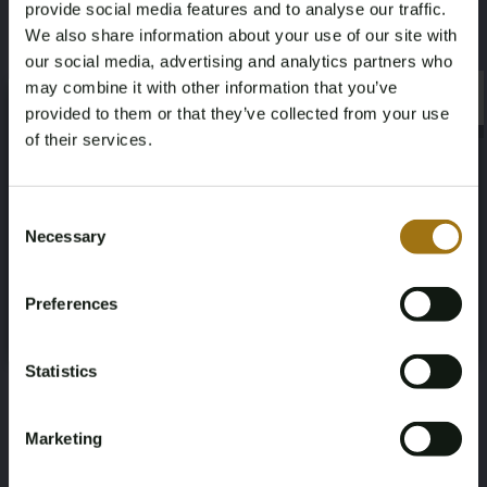
provide social media features and to analyse our traffic.
We also share information about your use of our site with
Paardenkracht
Aandrijving
our social media, advertising and analytics partners who
313pk
Vierwielaandrijving
may combine it with other information that you’ve
×
×
provided to them or that they’ve collected from your use
of their services.
Aantal zitplaatsen
Kleur
5
Grijs
Age Verification Required
Not registered yet? Enjoy bidding
Consent
Transmissie
Stuurwiel
Necessary
Selection
You must be 18 years or older to access this content.
Register and enjoy bidding
Please confirm that you are of legal age.
Automaat
Links
Preferences
Register
Yes, I’m 18+
Aantal deuren
Carrosserie
4
Stationwagen
Statistics
Nationaliteit documenten
Marketing
Nederlandse kentekendocumenten