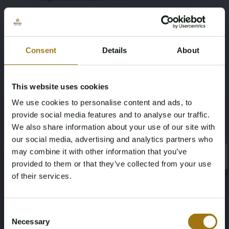
Juweel:
Ring
Gewicht:
2.7 gram
Consent
Details
About
Ringmaat (op maat gemaakt):
* 52 (16.5 mm)
Materiaal:
14K goud (585)
This website uses cookies
Conditie:
Nieuw
We use cookies to personalise content and ads, to
provide social media features and to analyse our traffic.
Verpakking:
Luxe sieradendoos
We also share information about your use of our site with
our social media, advertising and analytics partners who
Toelichting:
may combine it with other information that you’ve
De kwaliteit is overgenomen van het rapport behorend bij dit
×
×
provided to them or that they’ve collected from your use
item. De waardebepaling is een beoordeling van een
of their services.
gecertificeerde diamantair, gebaseerd op historische
retailprijzen.
Age Verification Required
Not registered yet? Enjoy bidding
Historische retailprijs:
€ 21.600
Consent
Necessary
Selection
You must be 18 years or older to access this content.