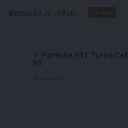
Veilingen
1
.
Porsche 911 Turbo Cab
95
See More