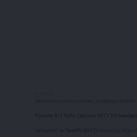
#
100535
-
1
Gebruikerssporen/-schades en slijtage rondom n
Porsche 911 Turbo Cabriolet 997.2 3.8 (handge
Het betreft de
facelift (997.2)
uitvoering, uitge