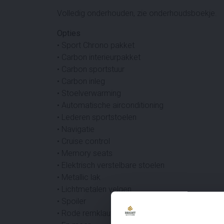
Volledig onderhouden, zie onderhoudsboekje.
Opties
• Sport Chrono pakket
• Carbon interieurpakket
• Carbon sportstuur
• Carbon inleg
• Stoelverwarming
• Automatische airconditioning
• Lederen sportstoelen
• Navigatie
• Cruise control
• Memory seats
• Elektrisch verstelbare stoelen
• Metallic lak
• Lichtmetalen velgen
• Spoiler
• Rode remklauwen