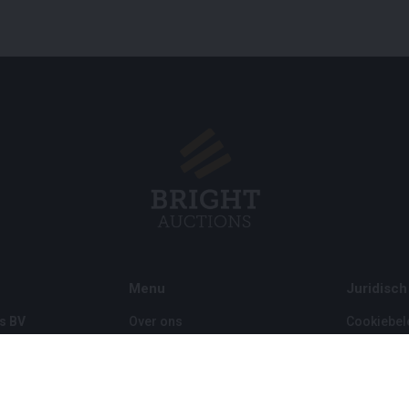
Menu
Juridisch
s BV
Over ons
Cookiebel
Veelgestelde vragen
Privacybel
Verkopen
Algemene
Kopen