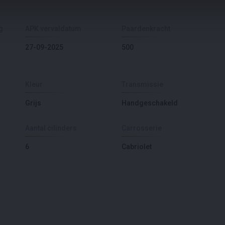
g
APK vervaldatum
Paardenkracht
27-09-2025
500
Kleur
Transmissie
Grijs
Handgeschakeld
Aantal cilinders
Carrosserie
6
Cabriolet