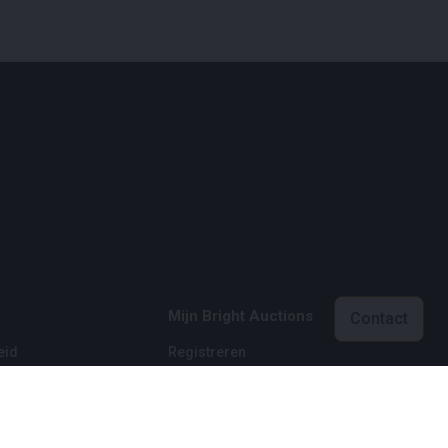
Mijn Bright Auctions
Contact
eid
Registreren
eid
Inloggen
 voorwaarden