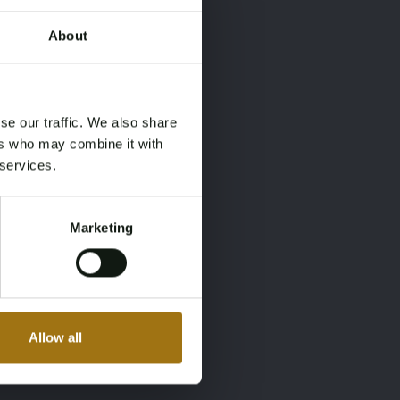
About
×
×
se our traffic. We also share
ers who may combine it with
 services.
Marketing
Allow all