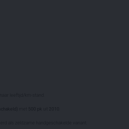
aar leeftijd/km-stand.
schakeld)
met
500 pk
uit
2010.
voerd als zeldzame handgeschakelde variant.