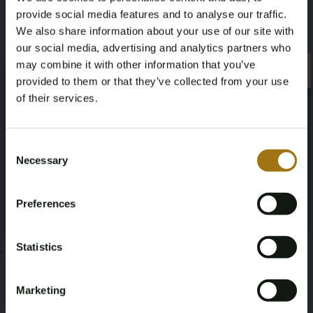
Keith Haring
Gouache
provide social media features and to analyse our traffic.
We also share information about your use of our site with
our social media, advertising and analytics partners who
may combine it with other information that you’ve
×
×
provided to them or that they’ve collected from your use
Veiling informatie
of their services.
Age Verification Required
Not registered yet? Enjoy bidding
Documenten
Consent
Necessary
Selection
You must be 18 years or older to access this content.
Veiling Voorwaarden
Register and enjoy bidding
Please confirm that you are of legal age.
Preferences
Register
Yes, I’m 18+
Statistics
;
Marketing