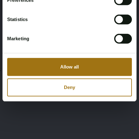
Preferences
Register
Yes, I’m 18+
Statistics
Documenten
Veiling Voorwaarden
Marketing
Allow all
;
Deny