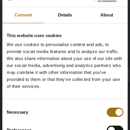
De kunstwerken zijn voornamelijk afkomstig uit de STIMA
collectie.
Consent
Details
About
Sinds 1987 is kunst verhuurd en verkocht aan particuliere
verzamelaars en wordt geadviseerd voor bedrijfscollecties.
This website uses cookies
Specificaties
We use cookies to personalise content and ads, to
provide social media features and to analyse our traffic.
ArtistName
Technique
We also share information about your use of our site with
our social media, advertising and analytics partners who
Banksy
Litho
may combine it with other information that you’ve
×
×
provided to them or that they’ve collected from your use
Dimensions
of their services.
70 x 50 cm
Age Verification Required
Not registered yet? Enjoy bidding
Consent
Necessary
Selection
You must be 18 years or older to access this content.
Register and enjoy bidding
Please confirm that you are of legal age.
Veiling informatie