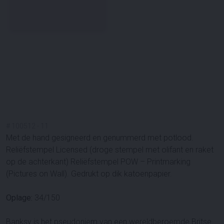
#
100512
-
11
Met de hand gesigneerd en genummerd met potlood.
Reliëfstempel Licensed (droge stempel met olifant en raket
op de achterkant) Reliëfstempel POW – Printmarking
(Pictures on Wall). Gedrukt op dik katoenpapier.
Oplage:
34/150
Banksy is het pseudoniem van een wereldberoemde Britse