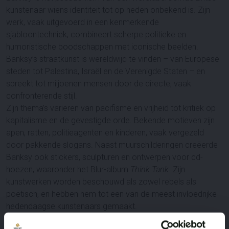
kunstenaar wiens identiteit tot op heden onbekend is. Zijn
werk, vaak uitgevoerd in een kenmerkende
sjabloontechniek, combineert scherpe politieke en
humoristische boodschappen met iconische beelden.
Banksy’s straatkunst is wereldwijd te vinden – van Europese
steden tot Palestina, Israël en de Verenigde Staten – en
spreekt tot miljoenen mensen door de directe, vaak
confronterende stijl.
Zijn thema’s variëren van pacifisme en vrijheid tot kritiek op
kapitalisme en de gevestigde orde. Bekende motieven zijn
apen, ratten, politieagenten en kinderen, vaak vergezeld
door pakkende slogans. Naast muurschilderingen creëerde
Banksy ook stickers, sculpturen en ontwerpen voor cd-
hoezen, waaronder het Blur-album
Think Tank
. Zijn
kunstwerken worden beschouwd als zowel rebels als
poëtisch, en hebben hem tot een van de meest invloedrijke
hedendaagse kunstenaars gemaakt.