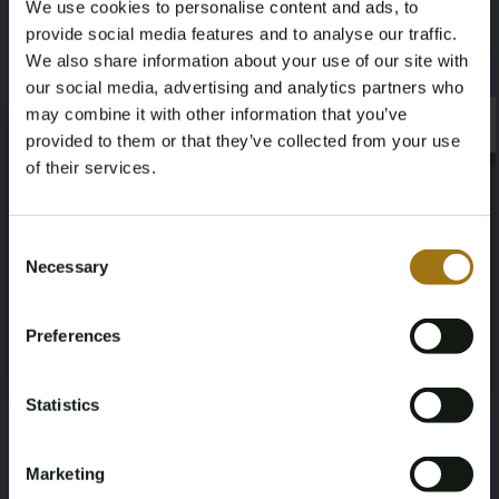
We use cookies to personalise content and ads, to
ZJ-363-S
Mercedes-Benz
provide social media features and to analyse our traffic.
We also share information about your use of our site with
Model
Type
our social media, advertising and analytics partners who
may combine it with other information that you’ve
C-Klasse Estate
C200d Business Solution AMG Plus
×
×
provided to them or that they’ve collected from your use
Upgrade Edition
of their services.
Afgelezen kilometerstand
Cilinderinhoud
Age Verification Required
Not registered yet? Enjoy bidding
Consent
209531
1597
Necessary
Selection
You must be 18 years or older to access this content.
Register and enjoy bidding
Brandstof
Chassisnummer
Please confirm that you are of legal age.
Preferences
Register
Diesel
WDD2052011F922997
Yes, I’m 18+
NAP status
Datum eerste toelating (NL)
Statistics
Logisch
11-06-2019
Marketing
APK vervaldatum
Paardenkracht