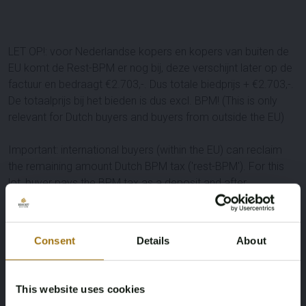
LET OP!: voor Nederlandse kopers en kopers van buiten de
EU komt de Rest-BPM er nog bij, deze verschijnt later op de
factuur en bedraagt €
2.703
,-. Dus totale biedprijs + €
2.703
,-.
De totaalprijs bij het bieden is dus excl. BPM! (This is only
relevant for Dutch buyers and buyers from outside the EU)
Important: international buyers (within the EU) can reclaim
the remaining amount Dutch BPM tax ('rest-BPM'). For this
lot, buyer pays the BPM tax as a deposit and after
registering this lot in your country, the deposit will be
refunded. Dutch and non-EU buyers will pay the BPM via the
invoice of this lot.
Consent
Details
About
Specificaties
This website uses cookies
Kentekenplaat
Merk