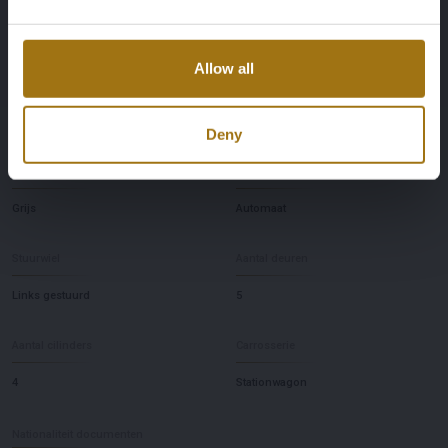
11-06-2025
160
Allow all
Aandrijving
Aantal zitplaatsen
Achterwielaandrijving
5
Deny
Kleur
Transmissie
Grijs
Automaat
Stuurwiel
Aantal deuren
Links gestuurd
5
Aantal cilinders
Carrosserie
4
Stationwagon
Nationaliteit documenten