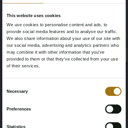
Breedte: 22 cm
This website uses cookies
Hoogte: 18 cm
We use cookies to personalise content and ads, to
Diepte: 11 cm
provide social media features and to analyse our traffic.
We also share information about your use of our site with
our social media, advertising and analytics partners who
may combine it with other information that you’ve
Kenmerken:
×
×
provided to them or that they’ve collected from your use
Riem: Afneembare en verstelbare schouderriem
of their services.
Handvatten: Bovenhandgrepen
Age Verification Required
Not registered yet? Enjoy bidding
Consent
Sluiting: Open bovenkant met centraal ritsvak
Necessary
Selection
You must be 18 years or older to access this content.
Register and enjoy bidding
Hardware: Goudkleurig, slot nog met beschermplastic
Please confirm that you are of legal age.
Preferences
Binnenkant: Open compartiment met ritsvak
Register
Yes, I’m 18+
Statistics