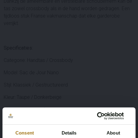
Dankzij de afneembare en verstelbare schouderriem kan de
tas zowel
crossbody
als
in de hand
worden gedragen. Een
tijdloos stuk Franse vakmanschap dat elke garderobe
verrijkt.
Specificaties:
Categorie: Handtas / Crossbody
Model: Sac de Jour Nano
Stijl: Klassiek / Gestructureerd
Kleur: Taupe / Donkerbeige
Materiaal: Glad kalfsleer
Consent
Details
About
Afmetingen: