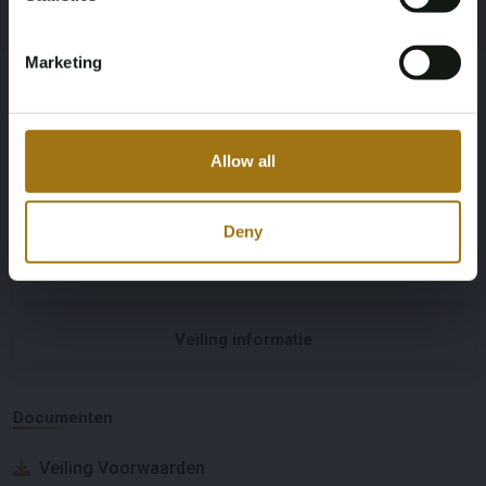
Bijgeleverd:
Marketing
Origineel boekje
Dustbag
Slot en sleutels
Allow all
Specificaties
Deny
Veiling informatie
Documenten
Veiling Voorwaarden