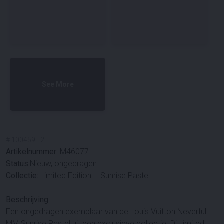
See More
#
100459
-
2
Artikelnummer:
M46077
Status:
Nieuw, ongedragen
Collectie:
Limited Edition – Sunrise Pastel
Beschrijving
Een ongedragen exemplaar van de Louis Vuitton Neverfull
MM Sunrise Pastel uit een exclusieve collectie. Dit limited