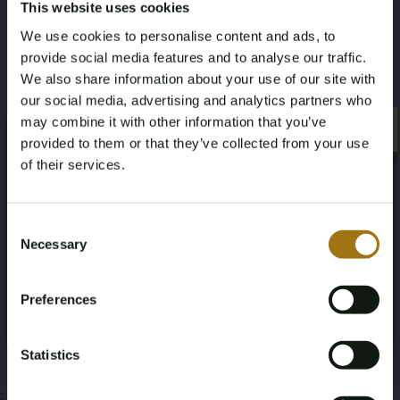
This website uses cookies
Garantiebewijs
We use cookies to personalise content and ads, to
Alle originele
documentatie en certificaten
provide social media features and to analyse our traffic.
Specificaties
We also share information about your use of our site with
our social media, advertising and analytics partners who
may combine it with other information that you’ve
×
×
provided to them or that they’ve collected from your use
of their services.
Veiling informatie
Age Verification Required
Not registered yet? Enjoy bidding
Consent
Necessary
Selection
You must be 18 years or older to access this content.
Documenten
Register and enjoy bidding
Please confirm that you are of legal age.
Preferences
Veiling Voorwaarden
Register
Yes, I’m 18+
Statistics
;