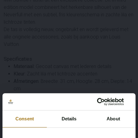
edition model combineert het herkenbare silhouet van de
Neverfull met een subtiel, fris kleurenschema in zachte lila en
lichtroze tinten.
De tas is volledig nieuw, ongebruikt en wordt geleverd met
alle originele accessoires, zoals bij aankoop van Louis
Vuitton.
Specificaties
Materiaal:
Gecoat canvas met lederen details
Kleur:
Zacht lila met lichtroze accenten
Afmetingen:
Breedte: 31 cm, Hoogte: 28 cm, Diepte: 14
cm
Bezorging inclusief:
Begeleidende originele
telefoonhoes
Consent
Details
About
Originele
Louis Vuitton doos
Etui
Koopfactuur