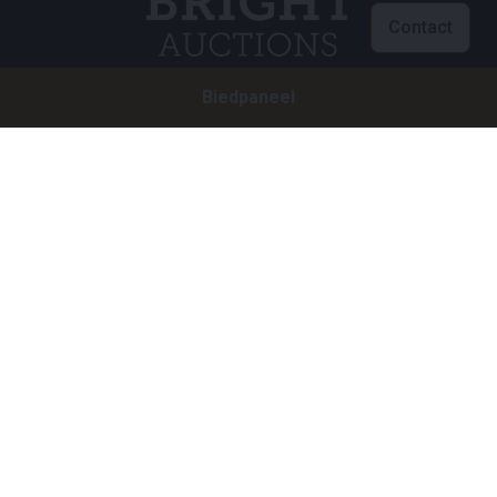
Contact
Biedpaneel
Klantenservice
info@brightauctions.com
+31 20 89 45 579
Bedrijf
Bright Auctions BV
Het Eek 15
4004 LM Tiel
Nederland