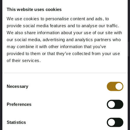
Diamanttype:
Natuurlijk
This website uses cookies
Waardebepaling:
Gecertificeerd diamantair
We use cookies to personalise content and ads, to
provide social media features and to analyse our traffic.
Historische retailprijs:
€14.625
We also share information about your use of our site with
Specificaties
our social media, advertising and analytics partners who
may combine it with other information that you’ve
×
×
provided to them or that they’ve collected from your use
of their services.
Age Verification Required
Not registered yet? Enjoy bidding
Veiling informatie
Consent
Necessary
Selection
You must be 18 years or older to access this content.
Register and enjoy bidding
Please confirm that you are of legal age.
Documenten
Preferences
Register
Yes, I’m 18+
Veiling Voorwaarden
Statistics