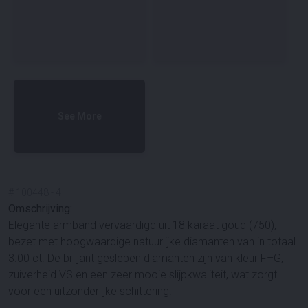
See More
#
100448
-
4
Omschrijving:
Elegante armband vervaardigd uit 18 karaat goud (750),
bezet met hoogwaardige natuurlijke diamanten van in totaal
3.00 ct. De briljant geslepen diamanten zijn van kleur F–G,
zuiverheid VS en een zeer mooie slijpkwaliteit, wat zorgt
voor een uitzonderlijke schittering.