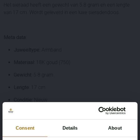
Het sieraad heeft een gewicht van 5.8 gram en een lengte
van 17 cm. Wordt geleverd in een luxe sieradendoos.
Meta data:
Juweeltype:
Armband
Materiaal:
18K goud (750)
Gewicht:
5.8 gram
Lengte:
17 cm
Conditie:
Nieuw
Verpakking:
Luxe sieradendoos
Diamanten:
3.00 ct totaal, briljant geslepen, kleur F–G,
Consent
Details
About
zuiverheid VS, slijpkwaliteit zeer mooi