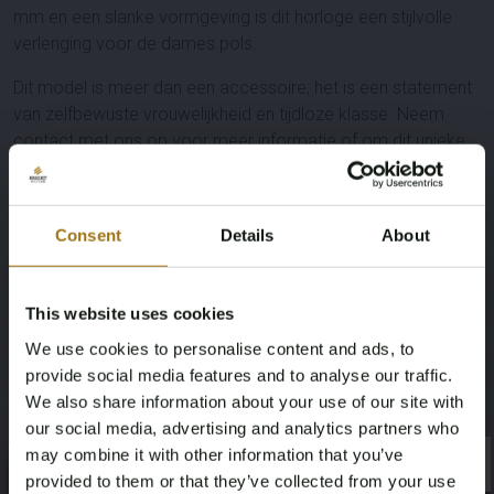
mm en een slanke vormgeving is dit horloge een stijlvolle
verlenging voor de dames pols.
Dit model is meer dan een accessoire; het is een statement
van zelfbewuste vrouwelijkheid en tijdloze klasse. Neem
contact met ons op voor meer informatie of om dit unieke
horloge zelf te ervaren.
Specificaties
Consent
Details
About
This website uses cookies
We use cookies to personalise content and ads, to
Veiling informatie
provide social media features and to analyse our traffic.
We also share information about your use of our site with
our social media, advertising and analytics partners who
Documenten
may combine it with other information that you’ve
×
×
provided to them or that they’ve collected from your use
Veiling Voorwaarden