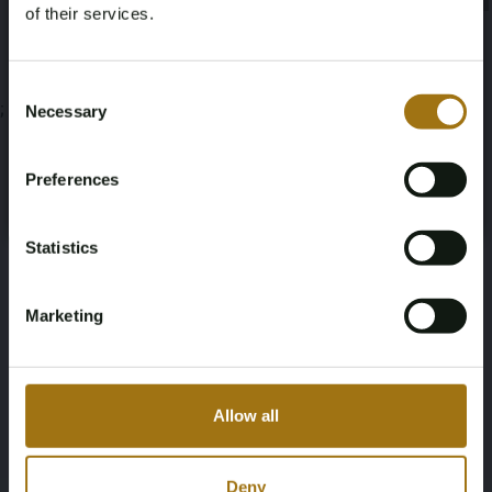
of their services.
Age Verification Required
Not registered yet? Enjoy bidding
Consent
;
Necessary
Selection
You must be 18 years or older to access this content.
Register and enjoy bidding
Please confirm that you are of legal age.
Preferences
Register
Yes, I’m 18+
Statistics
Marketing
Allow all
Deny