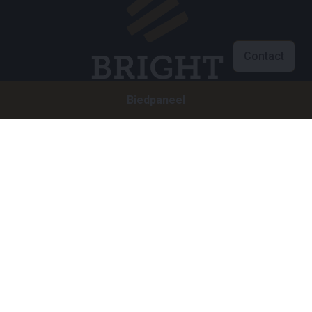
Contact
Biedpaneel
Klantenservice
info@brightauctions.com
+31 20 89 45 579
Bedrijf
Bright Auctions BV