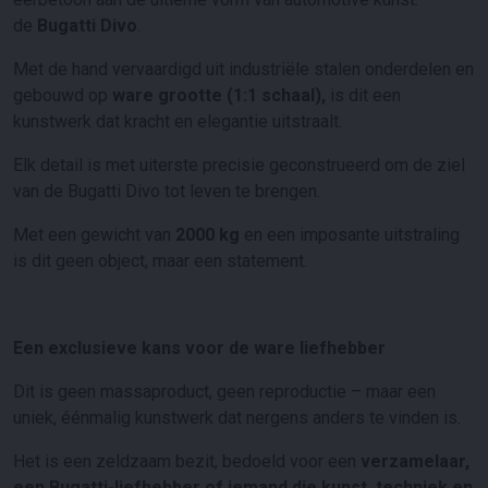
de
Bugatti
Divo
.
Met de hand vervaardigd uit industriële stalen onderdelen en
gebouwd op
ware grootte (1:1 schaal),
is dit een
kunstwerk dat kracht en elegantie uitstraalt.
Elk detail is met uiterste precisie geconstrueerd om de ziel
van de
Bugatti
Divo tot leven te brengen.
Met een gewicht van
2000 kg
en een imposante uitstraling
is dit geen object, maar een statement.
Een exclusieve kans voor de ware liefhebber
Dit is geen massaproduct, geen reproductie – maar een
uniek, éénmalig kunstwerk dat nergens anders te vinden is.
Het is een zeldzaam bezit, bedoeld voor een
verzamelaar,
een
Bugatti
-liefhebber of iemand die kunst, techniek en