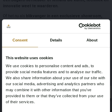
innovatie weet te waarderen.
Of het nu als
blikvanger in een exclusieve showroom,
een privécollectie of als kunstwerk in een luxe
residentie
wordt geplaatst, dit meesterwerk
zal overal bewondering oproepen.
Consent
Details
About
Bent u klaar om exclusiviteit in zijn puurste vorm te
This website uses cookies
bezitten?
We use cookies to personalise content and ads, to
provide social media features and to analyse our traffic.
Dit is een kans die niet opnieuw komt. Neem contact met
We also share information about your use of our site with
ons op voor meer informatie of een exclusieve bezichtiging.
our social media, advertising and analytics partners who
Specificaties
may combine it with other information that you’ve
×
×
provided to them or that they’ve collected from your use
of their services.
Merk
Model