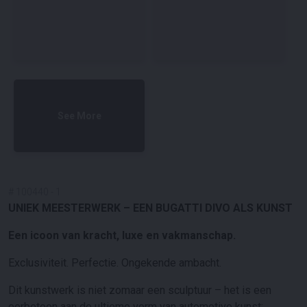
See More
#
100440
-
1
UNIEK MEESTERWERK – EEN
BUGATTI
DIVO ALS KUNST
Een icoon van kracht, luxe en vakmanschap.
Exclusiviteit. Perfectie. Ongekende ambacht.
Dit kunstwerk is niet zomaar een sculptuur – het is een
eerbetoon aan de ultieme vorm van automotive kunst: