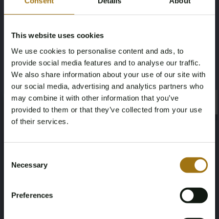
Consent
Details
About
Behuizing: Polyethyleen
Afmetingen: Ø 32 cm x H 51 cm
Gewicht: 3 kg
This website uses cookies
Kabel: 3 meter, rood
We use cookies to personalise content and ads, to
Gebruikersinformatie
provide social media features and to analyse our traffic.
Reinig met een zachte doek en lauwwarm water; gebruik
We also share information about your use of our site with
indien nodig een neutrale zeep.
our social media, advertising and analytics partners who
may combine it with other information that you’ve
×
Specificaties
×
provided to them or that they’ve collected from your use
of their services.
Age Verification Required
Not registered yet? Enjoy bidding
Consent
Necessary
Selection
You must be 18 years or older to access this content.
Veiling informatie
Register and enjoy bidding
Please confirm that you are of legal age.
Preferences
Register
Yes, I’m 18+
Documenten