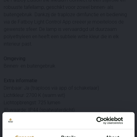
robuuste tafellamp, geschikt voor zowel binnen- als
buitengebruik. Dankzij de traploze dimfunctie en bediening
via de Fatboy Light Control App creëer je moeiteloos de
gewenste sfeer. De lamp is vervaardigd uit duurzaam
polyethyleen en heeft een subtiele witte kleur die in elk
interieur past.
Omgeving
Binnen- en buitengebruik
Extra informatie
Dimbaar: Ja (traploos via app of schakelaar)
Lichtkleur: 2700 K (warm wit)
Lichtopbrengst: 725 lumen
IP-waarde: IP44 (spatwaterdicht)
Bediening: Fatboy Light Control App (iOS & Android)
Materiaal