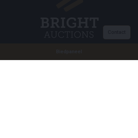
Contact
Biedpaneel
Klantenservice
info@brightauctions.com
+31 20 89 45 579
Bedrijf
Bright Auctions BV
Het Eek 15