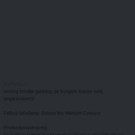
#
100439
-
9
Veiling zonder gunning, de hoogste bieder wint,
gegarandeerd!
Fatboy tafellamp: Edison the Medium Connect
Productomschrijving
De Fatboy Edison the Medium Connect is een stijlvolle en