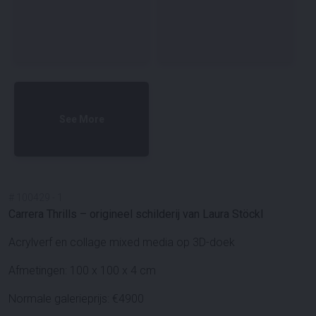
See More
#
100429
-
1
Carrera Thrills – origineel schilderij van Laura Stöckl
Acrylverf en collage mixed media op 3D-doek
Afmetingen: 100 x 100 x 4 cm
Normale galerieprijs: €4900