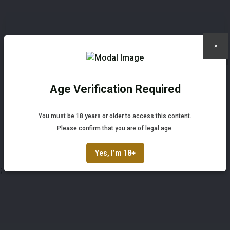
×
×
Veiling informatie
Age Verification Required
Documenten
Not registered yet? Enjoy bidding
Veiling Voorwaarden
You must be 18 years or older to access this content.
Register and enjoy bidding
Please confirm that you are of legal age.
Register
Yes, I’m 18+
;