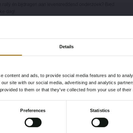
e rally én bijdragen aan levensreddend onderzoek? Bied
jke dag!
Details
vel?
sportklasse)
e content and ads, to provide social media features and to analy
Age Verification Required
 our site with our social media, advertising and analytics partn
Not registered yet? Enjoy bidding
 provided to them or that they’ve collected from your use of their
You must be 18 years or older to access this content.
Register and enjoy bidding
Please confirm that you are of legal age.
Preferences
Statistics
disch onderzoek
Register
Yes, I’m 18+
 social media van Beat Batten