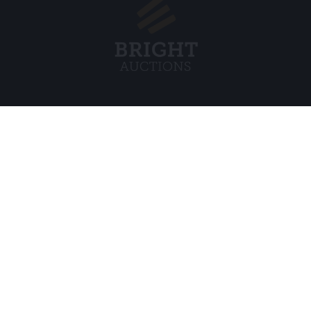
Menu
Juridisch
s BV
Over ons
Cookiebel
Veelgestelde vragen
Privacybel
Verkopen
Algemene
Kopen
Partners
Archiefveilingen
5
Vacatures
8 120 B01