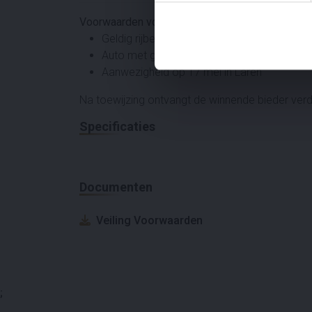
Voorwaarden voor deelname
Geldig rijbewijs
Auto met geldige APK én verzekering
Aanwezigheid op 17 mei in Laren
Na toewijzing ontvangt de winnende bieder verde
Specificaties
Documenten
Veiling Voorwaarden
;