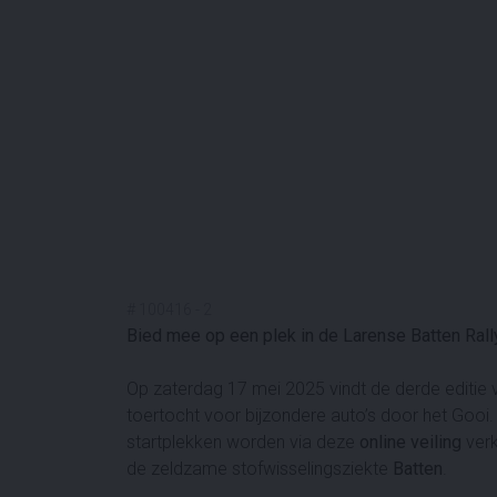
#
100416
-
2
Bied mee op een plek in de Larense Batten Rall
Op zaterdag 17 mei 2025 vindt de derde editie
toertocht voor bijzondere auto’s door het Gooi. 
startplekken worden via deze
online veiling
verk
de zeldzame stofwisselingsziekte
Batten
.