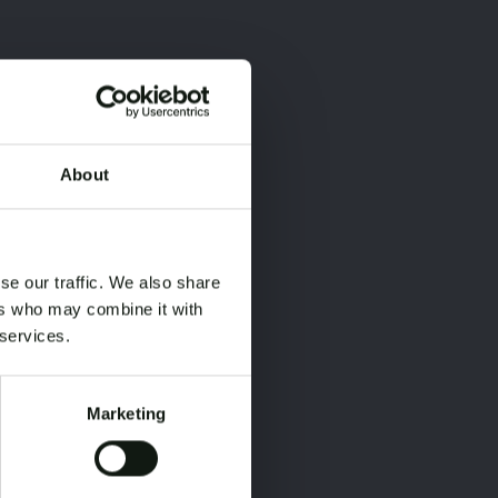
About
×
×
se our traffic. We also share
ers who may combine it with
 services.
Marketing