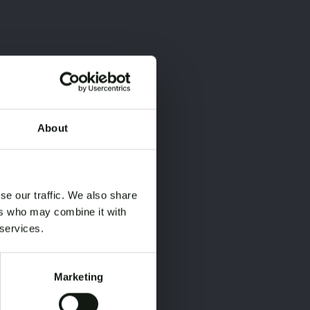
About
×
×
se our traffic. We also share
ers who may combine it with
 services.
Marketing