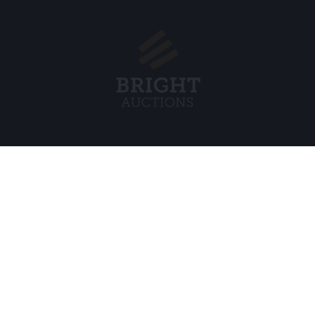
Menu
Juridisch
s BV
Over ons
Cookiebel
Veelgestelde vragen
Privacybel
Verkopen
Algemene
Kopen
Partners
Archiefveilingen
5
Vacatures
8 120 B01