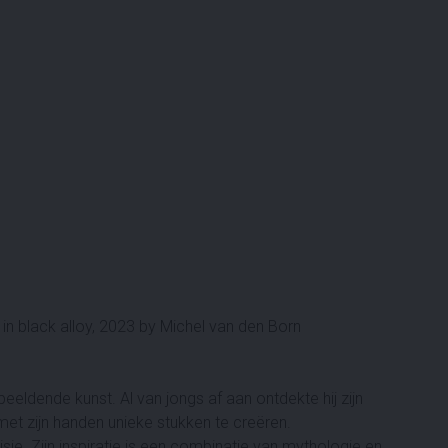
 in black alloy, 2023 by Michel van den Born
eldende kunst. Al van jongs af aan ontdekte hij zijn
et zijn handen unieke stukken te creëren.
sie. Zijn inspiratie is een combinatie van mythologie en