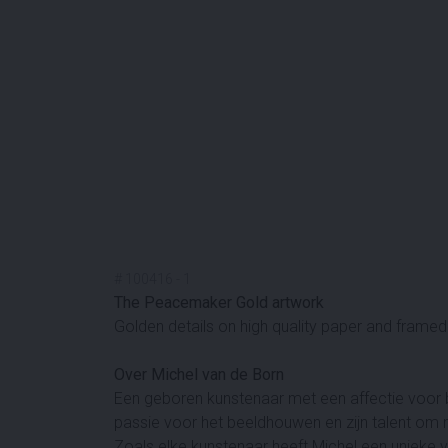
#
100416
-
1
The Peacemaker Gold artwork
Golden details on high quality paper and framed
Over Michel van de Born
Een geboren kunstenaar met een affectie voor be
passie voor het beeldhouwen en zijn talent om m
Zoals elke kunstenaar heeft Michel een unieke vi