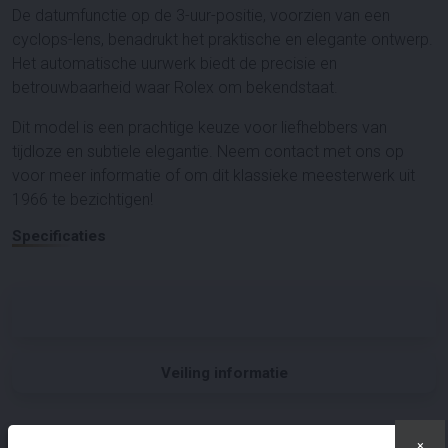
De datumfunctie op de 3-uur-positie, voorzien van een
cyclops-lens, benadrukt het praktische en elegante ontwerp.
Het automatische uurwerk biedt de precisie en
betrouwbaarheid waar Rolex om bekendstaat.
Dit model is een prachtige keuze voor liefhebbers van
tijdloze en subtiele elegantie. Neem contact met ons op
voor meer informatie of om dit klassieke meesterwerk uit
1966 te bezichtigen!
Specificaties
Veiling informatie
Documenten
×