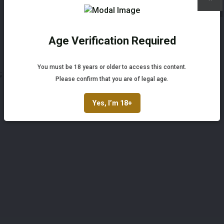
×
Veiling Voorwaarden
Age Verification Required
Not registered yet? Enjoy bidding
You must be 18 years or older to access this content.
;
Register and enjoy bidding
Please confirm that you are of legal age.
Register
Yes, I’m 18+