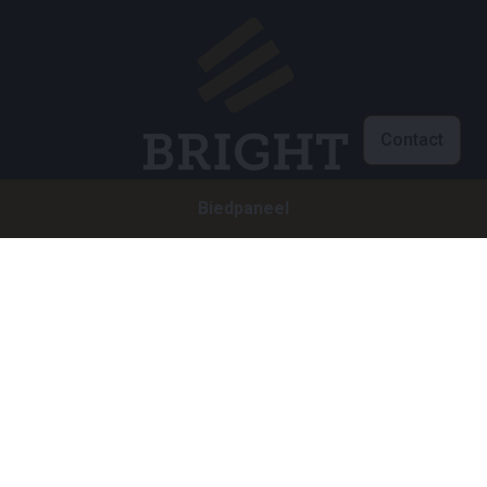
Contact
Biedpaneel
Klantenservice
info@brightauctions.com
+31 20 89 45 579
Bedrijf