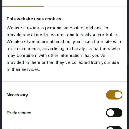
This website uses cookies
#
100682
-
6
We use cookies to personalise content and ads, to
provide social media features and to analyse our traffic.
Icarus C - Joost de Jonge
We also share information about your use of our site with
€
our social media, advertising and analytics partners who
may combine it with other information that you’ve
×
×
Bekijken
provided to them or that they’ve collected from your use
of their services.
Age Verification Required
Not registered yet? Enjoy bidding
Consent
Necessary
Selection
#
100682
-
7
You must be 18 years or older to access this content.
Register and enjoy bidding
Please confirm that you are of legal age.
Respect - Herman Brood
Preferences
Register
€
Yes, I’m 18+