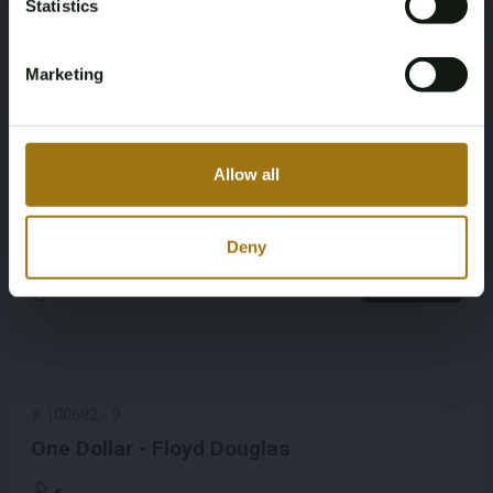
Statistics
Bekijken
Marketing
#
100682
-
8
Allow all
LOST - Herman Brood
€
Deny
Bekijken
#
100682
-
9
One Dollar - Floyd Douglas