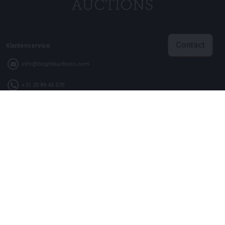
Contact
Klantenservice
info@brightauctions.com
+31 20 89 45 579
Bedrijf
Bright Auctions BV
Het Eek 15
4004 LM Tiel
Nederland
KVK: 16089705