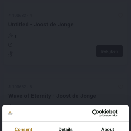
#
100682
-
4
Untitled - Joost de Jonge
€
Bekijken
#
100682
-
5
Wave of Eternity - Joost de Jonge
€
Bekijken
Consent
Details
About