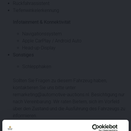
Rückfahrassistent
Tiefenwinkelerkennung
Infotainment & Konnektivität
Navigationssystem
Apple CarPlay / Android Auto
Head-up-Display
Sonstiges
Schlepphaken
Sollten Sie Fragen zu diesem Fahrzeug haben,
kontaktieren Sie uns bitte unter
remarketing@automotive-auctions.nl. Besichtigung nur
nach Vereinbarung. Wir raten Bietern, sich im Vorfeld
über den Zustand und die Ausführung des Fahrzeugs zu
informieren.