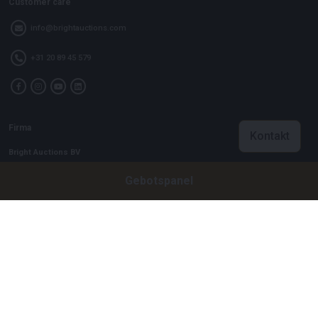
Customer care
info@brightauctions.com
+31 20 89 45 579
Firma
Kontakt
Bright Auctions BV
Gebotspanel
Het Eek 15
4004 LM Tiel
Niederlande
CoC: 16089705
VAT: NL8060 98 120 B01
Menu