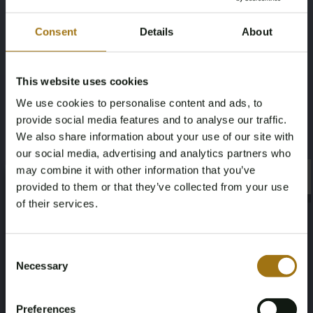
Hinweis: Für niederländische Käufer und Käufer von
außerhalb der EU wird die Rest-BPM hinzugerechnet, sie
Consent
Details
About
erscheint später auf der Rechnung und beträgt €1767,-.
Also, Gesamtgebotspreis + €1767,-. Der
Gesamtgebotspreis ist ohne BPM! (Dies ist nur für
This website uses cookies
niederländische Käufer und Käufer von außerhalb der EU
We use cookies to personalise content and ads, to
relevant).
provide social media features and to analyse our traffic.
>
We also share information about your use of our site with
Wichtig: internationale Käufer (innerhalb der EU) können
our social media, advertising and analytics partners who
dieses Los ohne den Restbetrag der niederländischen
may combine it with other information that you’ve
×
×
BPM-Steuer ('Rest-BPM') erwerben. Für dieses Los zahlt
provided to them or that they’ve collected from your use
der Käufer die BPM-Steuer als Anzahlung und nach der
of their services.
endgültigen Registrierung dieses Loses in Ihrem EU-
Age Verification Required
Land innerhalb eines vereinbarten Zeitrahmens, wird die
Not registered yet? Enjoy bidding
Consent
Anzahlung zurückerstattet. Niederländische und Nicht-
Necessary
Selection
EU-Käufer zahlen die BPM über die Rechnung dieses
You must be 18 years or older to access this content.
Register and enjoy bidding
Loses.
Please confirm that you are of legal age.
Preferences
Leistungsbeschreibung