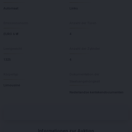
Automaat
Links
Emissionsnorm
Anzahl der Türen
EURO 6 W
4
Leergewicht
Anzahl der Zylinder
1325
4
Körpertyp
Dokumentation der
Staatsangehörigkeit
Limousine
Nederlandse kentekendocumenten
Informationen zur Auktion