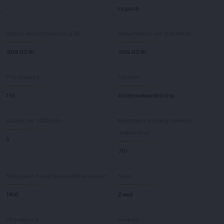
-
Logisch
Datum der Erstzulassung NL
Ablaufdatum der Inspektion
2018-07-30
2026-07-30
Pferdestärke
Fahrend
156
Achterwielaandrijving
Anzahl der Sitzplätze
Maximales Anhängegewicht
ungebremst
5
710
Maximales Anhängegewicht gebremst
Farbe
1800
Zwart
Übertragung
Lenkrad