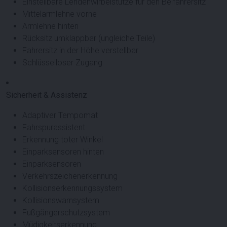
Einstellbare Lendenwirbelstütze für den Beifahrersitz
Mittelarmlehne vorne
Armlehne hinten
Rücksitz umklappbar (ungleiche Teile)
Fahrersitz in der Höhe verstellbar
Schlüsselloser Zugang
Sicherheit & Assistenz
Adaptiver Tempomat
Fahrspurassistent
Erkennung toter Winkel
Einparksensoren hinten
Einparksensoren
Verkehrszeichenerkennung
Kollisionserkennungssystem
Kollisionswarnsystem
Fußgängerschutzsystem
Müdigkeitserkennung