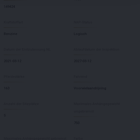
149424
Kraftstoffart
NAP-Status
Benzine
Logisch
Datum der Erstzulassung NL
Ablaufdatum der Inspektion
2021-03-12
2027-03-12
Pferdestärke
Fahrend
163
Voorwielaandrijving
Anzahl der Sitzplätze
Maximales Anhängegewicht
ungebremst
5
750
Maximales Anhängegewicht gebremst
Farbe