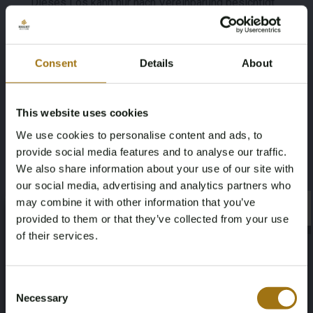
Dieses Los kann nur nach Vereinbarung besichtigt
werden. Um einen Termin zu vereinbaren, senden Sie
bitte eine E-Mail an: remarketing@automotive-
auctions.nl. Wir raten Bietern, sich im Vorfeld über den
Consent
Details
About
Zustand und die Ausführung des Fahrzeugs zu
informieren.
This website uses cookies
HINWEIS: Für niederländische Käufer und Käufer von
We use cookies to personalise content and ads, to
außerhalb der EU wird die Rest-BPM hinzugerechnet,
provide social media features and to analyse our traffic.
sie erscheint später auf der Rechnung und beträgt
We also share information about your use of our site with
€2658. Also, Gesamtgebotspreis + €2658,-. Der
our social media, advertising and analytics partners who
Gesamtgebotspreis ist ohne BPM! (Dies ist nur für
may combine it with other information that you’ve
×
niederländische Käufer und Käufer von außerhalb der EU
×
provided to them or that they’ve collected from your use
relevant).
of their services.
>
Age Verification Required
Not registered yet? Enjoy bidding
Wichtig: Internationale Käufer (innerhalb der EU) können
Consent
dieses Los ohne den Restbetrag der niederländischen
Necessary
Selection
You must be 18 years or older to access this content.
BPM-Steuer ('Rest-BPM') erwerben. Für dieses Los
Register and enjoy bidding