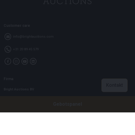
Customer care
info@brightauctions.com
+31 20 89 45 579
Firma
Kontakt
Bright Auctions BV
Het Eek 15
Gebotspanel
4004 LM Tiel
Niederlande
CoC: 16089705