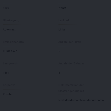
1800
Zwart
Übertragung
Lenkrad
Automaat
Links
Emissionsnorm
Anzahl der Türen
EURO 6 AP
5
Leergewicht
Anzahl der Zylinder
1661
4
Körpertyp
Dokumentation der
Staatsangehörigkeit
Kombi
Nederlandse kentekendocumenten