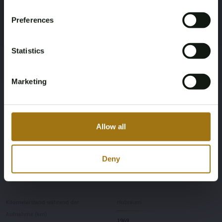
Please confirm that you are of legal age.
zahlt der Käufer die BPM-Steuer als Anzahlung und
Preferences
nach der endgültigen Registrierung dieses Loses in
Register
Yes, I’m 18+
Ihrem EU-Land innerhalb eines vereinbarten
Zeitrahmens, wird die Anzahlung zurückerstattet.
Statistics
Niederländische und Nicht-EU-Käufer zahlen die BPM
über die Rechnung dieses Loses.
Marketing
Leistungsbeschreibung
Nummernschild
Marke
Allow all
K-537-TV
Volvo
Deny
Modell
Type
V60
2.0 B3 Momentum Advantage
Kilometerstand während der
Hubraum
Aufnahme (km)
1969