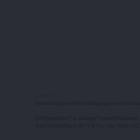
#
100907
-
6
Gebrauchsspuren/Beschädigungen und Abnutzung
Bitte beachten! Für wichtige Preisinformationen 
Audi Q3 Sportback 35 TFSI Pro Line 150hp 202