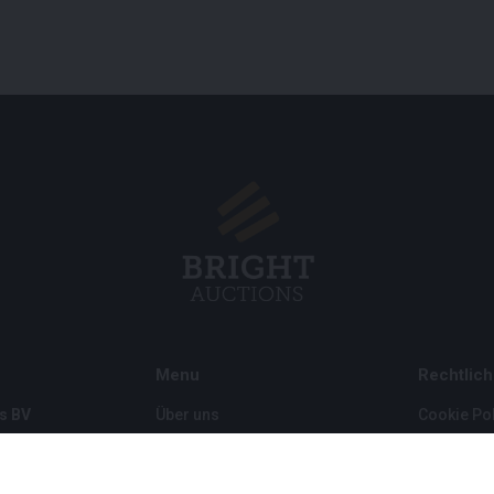
Menu
Rechtlich
s BV
Über uns
Cookie Pol
Häufig gestellte Fragen
Privacy po
Verkaufen
Rahmenbe