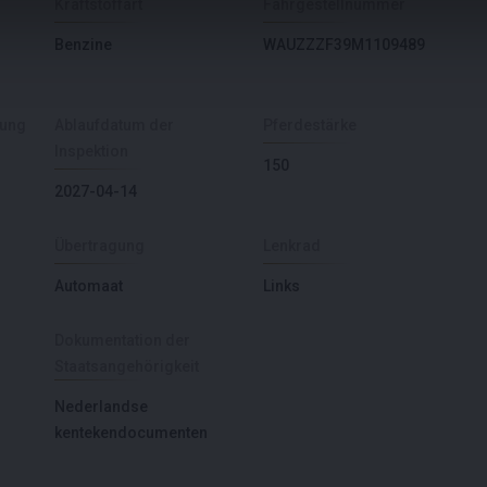
Kraftstoffart
Fahrgestellnummer
Benzine
WAUZZZF39M1109489
sung
Ablaufdatum der
Pferdestärke
Inspektion
150
2027-04-14
Übertragung
Lenkrad
Automaat
Links
Dokumentation der
Staatsangehörigkeit
Nederlandse
kentekendocumenten