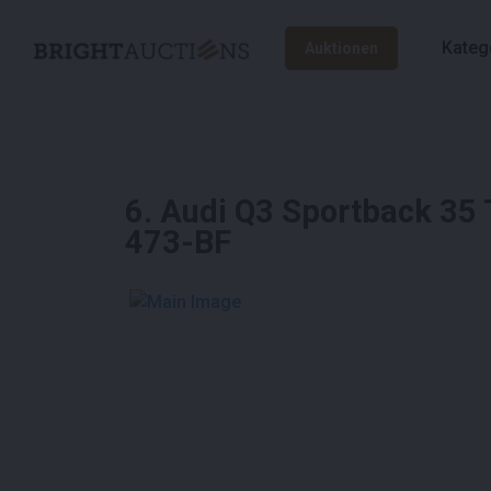
Kateg
Auktionen
6
.
Audi Q3 Sportback 35 
473-BF
See More