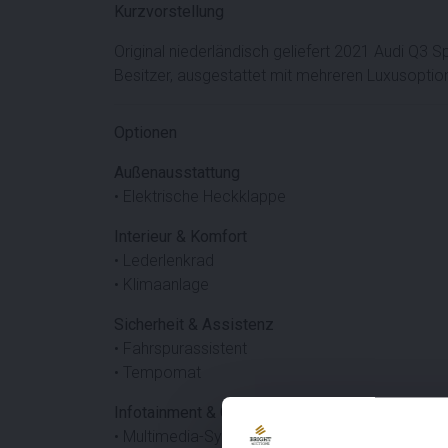
Kurzvorstellung
Original niederländisch geliefert 2021 Audi Q3
Besitzer, ausgestattet mit mehreren Luxusoption
Optionen
Außenausstattung
• Elektrische Heckklappe
Interieur & Komfort
• Lederlenkrad
• Klimaanlage
Sicherheit & Assistenz
• Fahrspurassistent
• Tempomat
Infotainment & Connectivity
• Multimedia-System