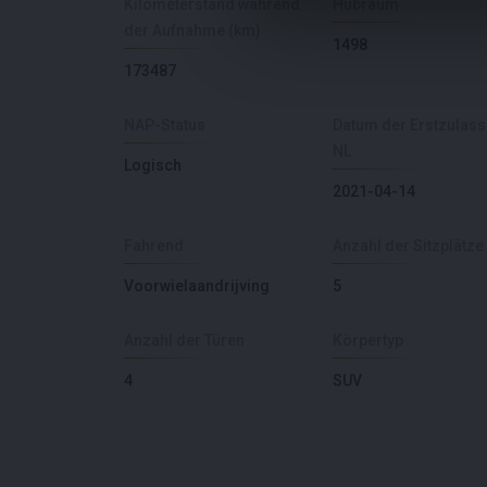
Kilometerstand während
Hubraum
der Aufnahme (km)
1498
173487
NAP-Status
Datum der Erstzulas
NL
Logisch
2021-04-14
Fahrend
Anzahl der Sitzplätze
Voorwielaandrijving
5
Anzahl der Türen
Körpertyp
4
SUV