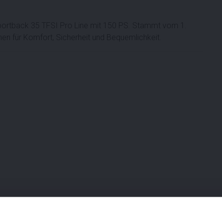
 Sportback 35 TFSI Pro Line mit 150 PS. Stammt vom 1.
en für Komfort, Sicherheit und Bequemlichkeit.