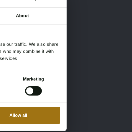
About
×
×
se our traffic. We also share
ers who may combine it with
 services.
Marketing
Allow all