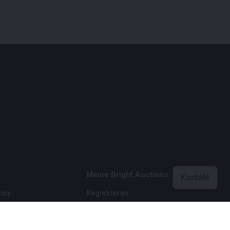
Meine Bright Auctions
Kontakt
icy
Registrieren
licy
Einloggen
dingungen