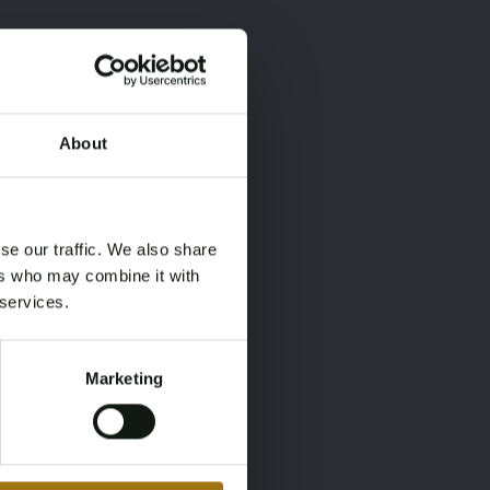
About
×
×
se our traffic. We also share
ers who may combine it with
 services.
Marketing