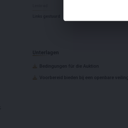
Lenkrad
Anzahl der Türen
Links gestuurd
2
Unterlagen
Bedingungen für die Auktion
Voorbereid bieden bij een openbare veilin
;