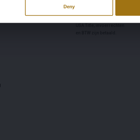
Körpertyp
Dokumentation der
Deny
Staatsangehörigkeit
Cabrio
USA Title, invoerrechten
en BTW zijn betaald.
g