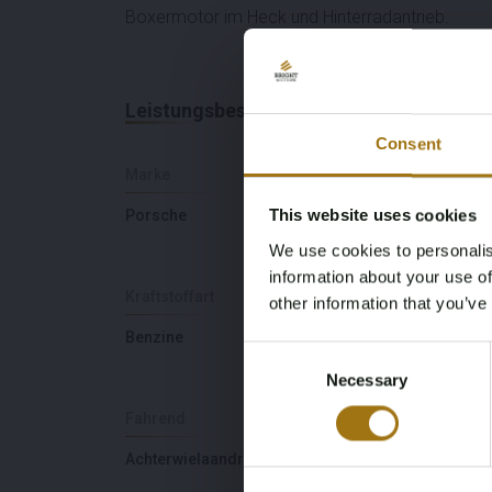
Boxermotor im Heck und Hinterradantrieb.
Leistungsbeschreibung
Consent
Marke
Modell
This website uses cookies
Porsche
911
We use cookies to personalis
information about your use of
Kraftstoffart
Fahrgestellnummer
other information that you’ve
Benzine
WP0EA0916CS16050
Consent
Necessary
Selection
Fahrend
Anzahl der Sitzplätze
Achterwielaandrijving
2