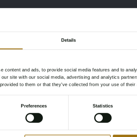
Details
Type
Kilometerstand während
der Aufnahme (km)
Targa SC 3.0
59413 Meilen
e content and ads, to provide social media features and to analy
Age Verification Required
 our site with our social media, advertising and analytics partn
Not registered yet? Enjoy bidding
Datum der Erstzulassung
Pferdestärke
 provided to them or that they’ve collected from your use of their
Sonstiges
You must be 18 years or older to access this content.
5
174
Register and enjoy bidding
Please confirm that you are of legal age.
01-01-1982
Preferences
Statistics
Register
Yes, I’m 18+
Farbe
Übertragung
Zwart
Handgeschakeld