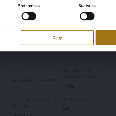
Preferences
Statistics
Register
Yes, I’m 18+
Deny
Type
Kilometerstand während
der Aufnahme (km)
ActiveHybrid7 F04 4.4 V8
121926
Datum der Erstzulassung
Pferdestärke
Sonstiges
2
465
2011-01-01