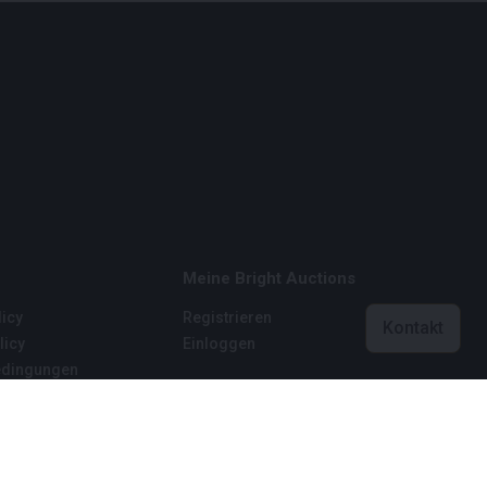
Meine Bright Auctions
icy
Registrieren
Kontakt
licy
Einloggen
dingungen