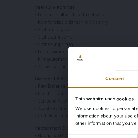
Interieur & Komfort
• Lederausstattung Dakota schwarz
• Komfortsitze elektrisch mit Memory
• Sitzbelüftung vorne
• Sitzheizung vorne
• Sitzheizung hinten
• Lendenwirbelstütze vorne
• Klimaautomatik mit 4 Zonen
• Ambientale Innenbeleuchtung
Consent
Sicherheit & Assistenz
• Park Distance Control
• Rückfahrkamera
This website uses cookies
• Surround View-Kamerasystem
We use cookies to personalis
• Adaptive Scheinwerfer
information about your use of
• Soft-close-Türen
other information that you’ve
Infotainment & Connectivity
• Navigation Professional
Consent