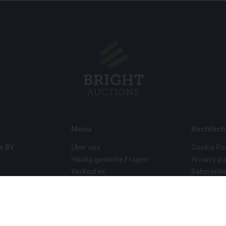
Menu
Rechtlich
s BV
Über uns
Cookie Pol
Häufig gestellte Fragen
Privacy po
Verkaufen
Rahmenbe
Kauf
Partner
Archivauktionen
5
Stellenangebote
8 120 B01