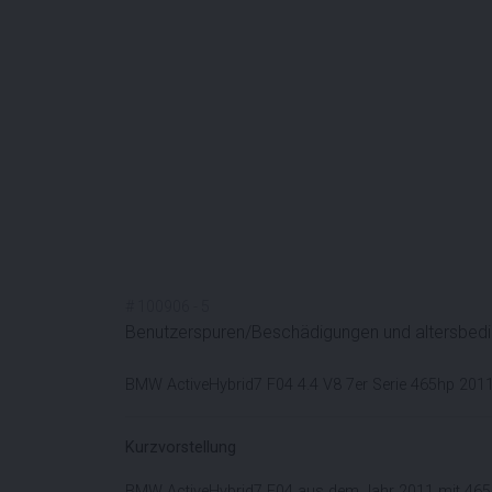
#
100906
-
5
Benutzerspuren/Beschädigungen und altersbed
BMW ActiveHybrid7 F04 4.4 V8 7er Serie 465hp 201
Kurzvorstellung
BMW ActiveHybrid7 F04 aus dem Jahr 2011 mit 465 P