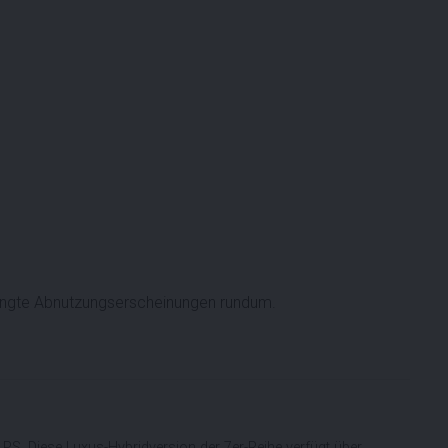
ingte Abnutzungserscheinungen rundum.
1
S. Diese Luxus-Hybridversion der 7er-Reihe verfügt über