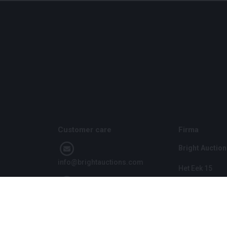
Customer care
Firma
Bright Auction
info@brightauctions.com
Het Eek 15
4004 LM Tiel
+31 20 89 45 579
Niederlande
CoC: 1608970
VAT: NL8060 9