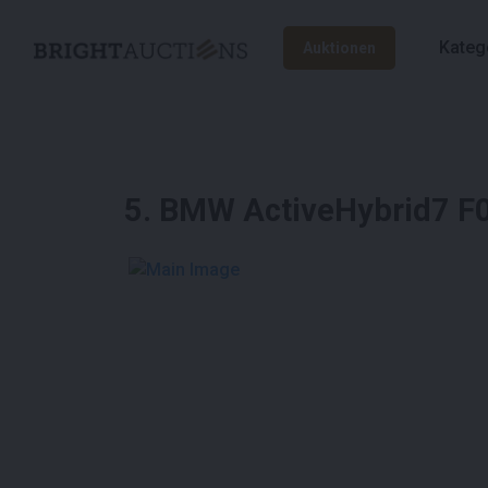
Kateg
Auktionen
5
.
BMW ActiveHybrid7 F0
See More