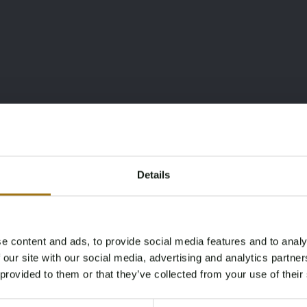
Details
e content and ads, to provide social media features and to analy
Age Verification Required
 our site with our social media, advertising and analytics partn
Not registered yet? Enjoy bidding
 provided to them or that they’ve collected from your use of their
You must be 18 years or older to access this content.
Register and enjoy bidding
Please confirm that you are of legal age.