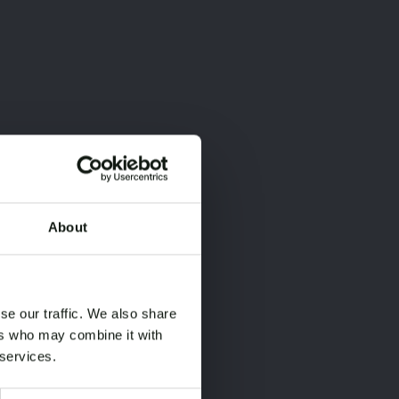
About
×
×
se our traffic. We also share
ers who may combine it with
 services.