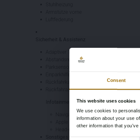
Stuhlheizung
Armstütze vorne
Luftfederung
Sicherheit & Assistenz
Adaptiver Tempomat
Abstandsregeltempomat
Parksensoren
Einparkhilfe
Consent
Rückfahrkamera
Rückfahrassistent
This website uses cookies
Infotainment & Konnektivität
We use cookies to personalis
Navigationssystem
information about your use of
Apple CarPlay / Android Auto
other information that you’ve
Head-up-Display
Sonstiges