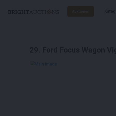
Kateg
Auktionen
29
.
Ford Focus Wagon Vig
See More