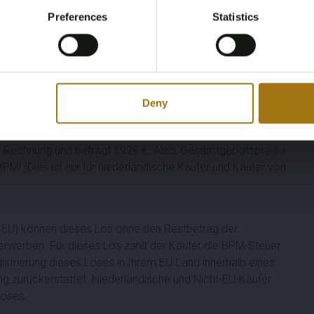
Please confirm that you are of legal age.
Preferences
Statistics
Register
Yes, I’m 18+
en, kontaktieren Sie uns bitte unter morrison@automotive-
rung. Wir raten Bietern, sich im Vorfeld über den Zustand
ieren.
Deny
äufer von außerhalb der EU wird die Rest-BPM
der Rechnung und beträgt 1929 €. Also, Gesamtgebotspreis +
PM! (Dies ist nur für niederländische Käufer und Käufer von
der EU) können dieses Los ohne den Restbetrag der
erwerben. Für dieses Los zahlt der Käufer die BPM-Steuer
istrierung dieses Loses in Ihrem EU-Land innerhalb eines
ng zurückerstattet. Niederländische und Nicht-EU-Käufer
Loses.