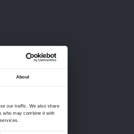
About
×
×
se our traffic. We also share
ers who may combine it with
 services.