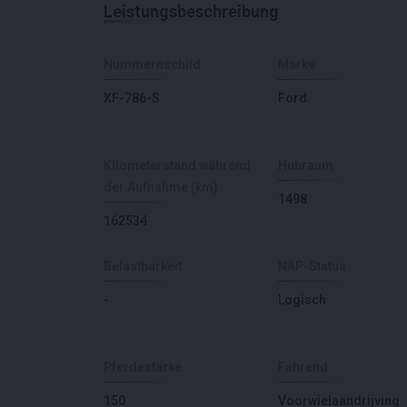
Leistungsbeschreibung
Nummernschild
Marke
XF-786-S
Ford
Kilometerstand während
Hubraum
der Aufnahme (km)
1498
162534
Belastbarkeit
NAP-Status
-
Logisch
Pferdestärke
Fahrend
150
Voorwielaandrijving