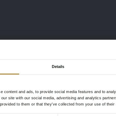
Details
e content and ads, to provide social media features and to analy
Age Verification Required
 our site with our social media, advertising and analytics partn
Not registered yet? Enjoy bidding
 provided to them or that they’ve collected from your use of their
You must be 18 years or older to access this content.
Register and enjoy bidding