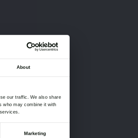
About
×
×
se our traffic. We also share
ers who may combine it with
 services.
Marketing