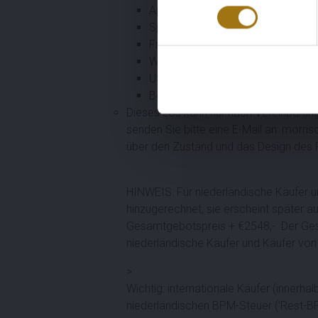
Apple CarPlay / Android Auto (Tel
Sprachsteuerung
Freisprecheinrichtung Bluetooth
WiFi
USB-Anschluss
Bordcomputer
Dieses Los kann nur nach Vereinbarung
senden Sie bitte eine E-Mail an: morri
über den Zustand und das Design des 
HINWEIS: Für niederländische Käufer u
hinzugerechnet, sie erscheint später a
Gesamtgebotspreis + €2548,-. Der Gesa
niederländische Käufer und Käufer von 
>
Wichtig: internationale Käufer (innerh
niederländischen BPM-Steuer ('Rest-BP