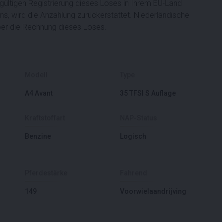
gültigen Registrierung dieses Loses in Ihrem EU-Land
ns, wird die Anzahlung zurückerstattet. Niederländische
ber die Rechnung dieses Loses.
Modell
Type
A4 Avant
35 TFSI S Auflage
Kraftstoffart
NAP-Status
Benzine
Logisch
Pferdestärke
Fahrend
149
Voorwielaandrijving