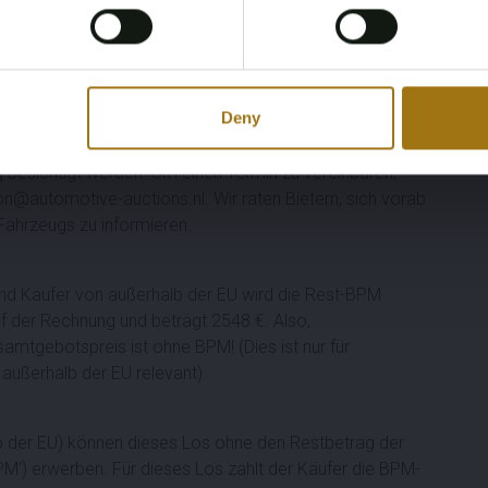
Yes, I’m 18+
efonintegration Premium)
Deny
 besichtigt werden. Um einen Termin zu vereinbaren,
son@automotive-auctions.nl. Wir raten Bietern, sich vorab
Fahrzeugs zu informieren.
nd Käufer von außerhalb der EU wird die Rest-BPM
uf der Rechnung und beträgt 2548 €. Also,
mtgebotspreis ist ohne BPM! (Dies ist nur für
außerhalb der EU relevant).
alb der EU) können dieses Los ohne den Restbetrag der
M') erwerben. Für dieses Los zahlt der Käufer die BPM-