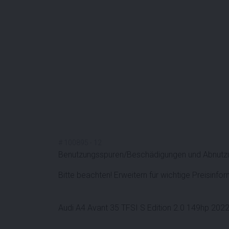
#
100895
-
12
Benutzungsspuren/Beschädigungen und Abnutzu
Bitte beachten! Erweitern für wichtige Preisinfo
Audi A4 Avant 35 TFSI S Edition 2.0 149hp 202