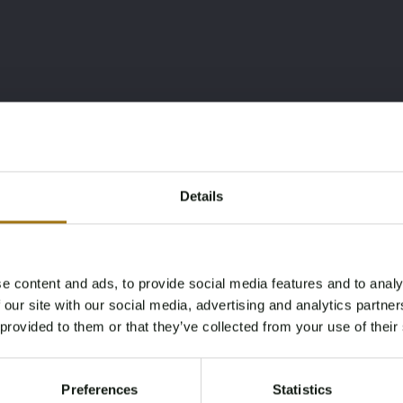
nung
Details
e content and ads, to provide social media features and to analy
Age Verification Required
 our site with our social media, advertising and analytics partn
Not registered yet? Enjoy bidding
 provided to them or that they’ve collected from your use of their
You must be 18 years or older to access this content.
Register and enjoy bidding
Please confirm that you are of legal age.
Preferences
Statistics
Register