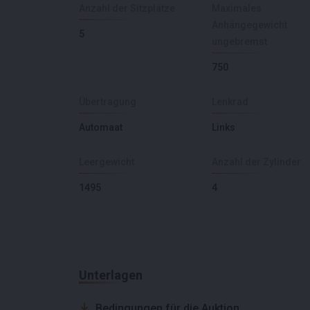
Anzahl der Sitzplätze
Maximales
Anhängegewicht
5
ungebremst
750
Übertragung
Lenkrad
Automaat
Links
Leergewicht
Anzahl der Zylinder
1495
4
Unterlagen
Bedingungen für die Auktion