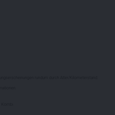
ngserscheinungen rundum durch Alter/Kilometerstand.
rmationen.
2 Kombi