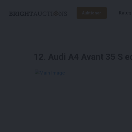
Kateg
Auktionen
12
.
Audi A4 Avant 35 S e
See More