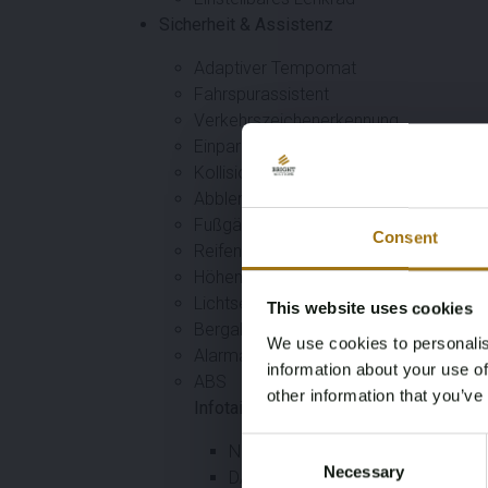
Sicherheit & Assistenz
Adaptiver Tempomat
Fahrspurassistent
Verkehrszeichenerkennung
Einparksensoren vorne und hinten
Kollisionswarnung und Kollisionserken
Abblendlichtassistent
Fußgängerschutzsystem
Consent
Reifendruckkontrollsystem
Höhensensor
Lichtsensor
This website uses cookies
Bergabwärtssperre
We use cookies to personalis
Alarmanlage
information about your use of
ABS
other information that you’ve
Infotainment & Konnektivität
Consent
Navigations-Großbildschirm
Necessary
Selection
DAB+ Digitalradio