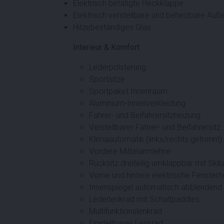
Elektrisch betätigte Heckklappe
Elektrisch verstellbare und beheizbare Auß
Hitzebeständiges Glas
Interieur & Komfort
Lederpolsterung
Sportsitze
Sportpaket Innenraum
Aluminium-Innenverkleidung
Fahrer- und Beifahrersitzheizung
Verstellbarer Fahrer- und Beifahrersitz
Klimaautomatik (links/rechts getrennt)
Vordere Mittelarmlehne
Rücksitz dreiteilig umklappbar mit Skil
Vorne und hintere elektrische Fenster
Innenspiegel automatisch abblendend
Lederlenkrad mit Schaltpaddles
Multifunktionslenkrad
Einstellbares Lenkrad