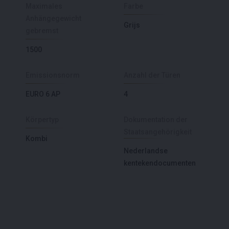
Maximales
Farbe
Anhängegewicht
Grijs
gebremst
1500
Emissionsnorm
Anzahl der Türen
EURO 6 AP
4
Körpertyp
Dokumentation der
Staatsangehörigkeit
Kombi
Nederlandse
kentekendocumenten