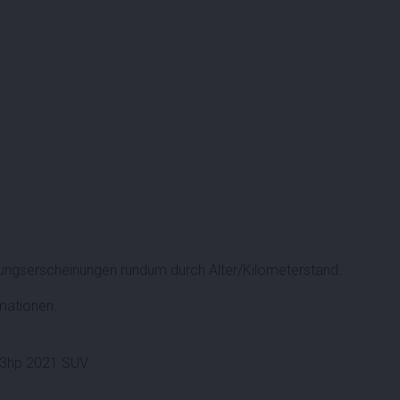
ngserscheinungen rundum durch Alter/Kilometerstand.
rmationen.
183hp 2021 SUV