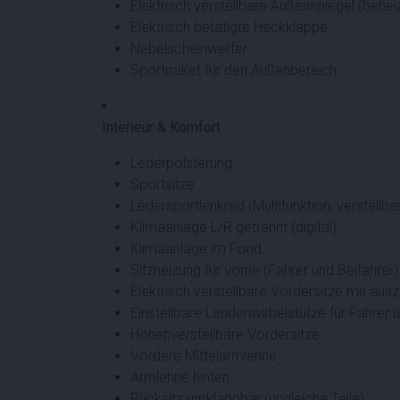
Elektrisch verstellbare Außenspiegel (behei
Elektrisch betätigte Heckklappe
Nebelscheinwerfer
Sportpaket für den Außenbereich
Interieur & Komfort
Lederpolsterung
Sportsitze
Ledersportlenkrad (Multifunktion, verstellba
Klimaanlage L/R getrennt (digital)
Klimaanlage im Fond
Sitzheizung für vorne (Fahrer und Beifahrer)
Elektrisch verstellbare Vordersitze mit aus
Einstellbare Lendenwirbelstütze für Fahrer 
Höhenverstellbare Vordersitze
Vordere Mittelarmlehne
Armlehne hinten
Rücksitz umklappbar (ungleiche Teile)