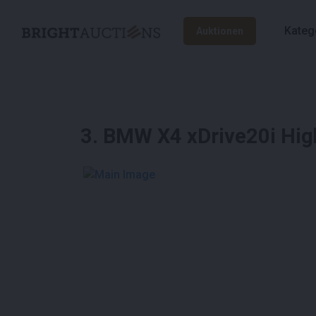
Kateg
Auktionen
3
.
BMW X4 xDrive20i High
See More