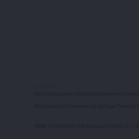
#
100895
-
3
Benutzungsspuren/Beschädigungen und Abnutzu
Bitte beachten! Erweitern für wichtige Preisinfo
BMW X4 xDrive20i High Executive Edition 2.0 