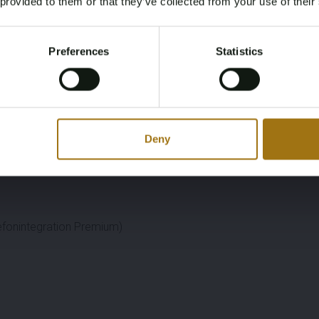
 provided to them or that they’ve collected from your use of their
You must be 18 years or older to access this content.
Register and enjoy bidding
Please confirm that you are of legal age.
Preferences
Statistics
Register
Yes, I’m 18+
Deny
efonintegration Premium)