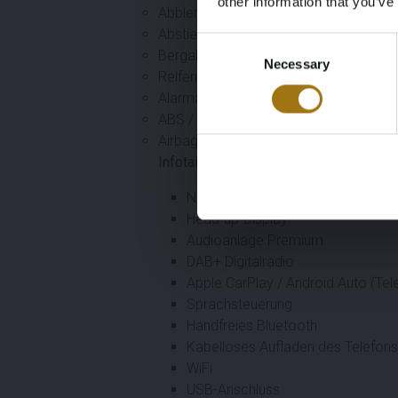
other information that you’ve
Abblendlicht-Assistent
Abstiegsassistent
Consent
Bergabfahrhilfe
Necessary
Selection
Reifendruckkontrollsystem
Alarmanlage
ABS / ESP / ASR
Airbags vorne, seitlich und andere
Infotainment & Konnektivität
Navigation großes Display
Head-up-Display
Audioanlage Premium
DAB+ Digitalradio
Apple CarPlay / Android Auto (Tel
Sprachsteuerung
Handfreies Bluetooth
Kabelloses Aufladen des Telefons
WiFi
USB-Anschluss