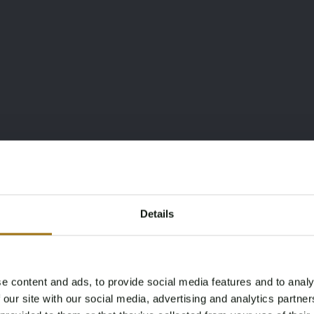
Details
e content and ads, to provide social media features and to analy
Age Verification Required
 our site with our social media, advertising and analytics partn
Not registered yet? Enjoy bidding