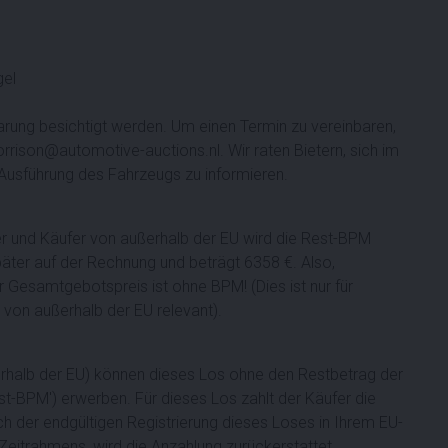
gel
rung besichtigt werden. Um einen Termin zu vereinbaren,
orrison@automotive-auctions.nl. Wir raten Bietern, sich im
Ausführung des Fahrzeugs zu informieren.
er und Käufer von außerhalb der EU wird die Rest-BPM
päter auf der Rechnung und beträgt 6358 €. Also,
Gesamtgebotspreis ist ohne BPM! (Dies ist nur für
 von außerhalb der EU relevant).
nnerhalb der EU) können dieses Los ohne den Restbetrag der
t-BPM') erwerben. Für dieses Los zahlt der Käufer die
 der endgültigen Registrierung dieses Loses in Ihrem EU-
Zeitrahmens, wird die Anzahlung zurückerstattet.