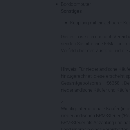
Bordcomputer
Sonstiges
Kupplung mit einziehbarer Ku
Dieses Los kann nur nach Vereinba
senden Sie bitte eine E-Mail an: m
Vorfeld über den Zustand und die 
Hinweis: Für niederländische Käuf
hinzugerechnet, diese erscheint s
Gesamtgebotspreis + €6358,-. Der 
niederländische Käufer und Käufer
>
Wichtig: internationale Käufer (i
niederländischen BPM-Steuer ('Res
BPM-Steuer als Anzahlung und nach
Land innerhalb eines vereinbarten 