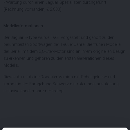
• Wartung durch einen Jaguar Spezialisten durchgeführt
(Rechnung vorhanden, € 2.800)
Modellinformationen
Der Jaguar E-Type wurde 1961 vorgestellt und gehört zu den
berühmtesten Sportwagen der 1960er Jahre. Die frühen Modelle
der Serie I mit dem 3,8-Liter-Motor sind an ihrem originellen Design
zu erkennen und gehören zu den ersten Generationen dieses
Modells.
Dieses Auto ist eine Roadster-Version mit Schaltgetriebe und
kommt in der Farbgebung Schwarz mit roter Innenausstattung,
inklusive abnehmbarem Hardtop.