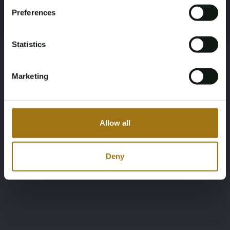
Preferences
2
Zwart
Register
Yes, I’m 18+
Übertragung
Lenkrad
Statistics
Handgeschakeld
Links gestuurd
Marketing
Anzahl der Türen
Anzahl der Zylinder
2
6
Allow all
Körpertyp
Dokumentation der
Staatsangehörigkeit
Cabrio
Deny
USA Title, invoerrechten en BTW zijn
betaald.