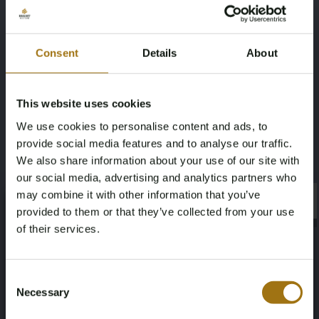
Leistungsbeschreibung
Marke
Modell
Consent
Details
About
Jaguar
E-Type Roadster
This website uses cookies
Kilometerstand während der
Type
Aufnahme (km)
We use cookies to personalise content and ads, to
3.8 XK zes-in-lijn Serie 1
provide social media features and to analyse our traffic.
12874 Meilen
We also share information about your use of our site with
our social media, advertising and analytics partners who
Hubraum
Kraftstoffart
may combine it with other information that you’ve
×
×
provided to them or that they’ve collected from your use
3800
Benzine
of their services.
Fahrgestellnummer
Datum der Erstzulassung Sonstiges
Age Verification Required
Not registered yet? Enjoy bidding
87782
01-01-1963
Consent
Necessary
Selection
You must be 18 years or older to access this content.
Register and enjoy bidding
Anzahl der Sitzplätze
Farbe
Please confirm that you are of legal age.