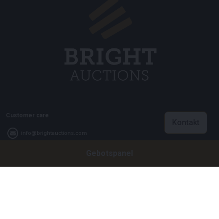
Customer care
Kontakt
info@brightauctions.com
Gebotspanel
+31 20 89 45 579
Firma
Bright Auctions BV