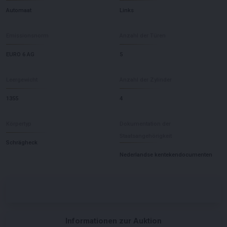
Automaat
Links
Emissionsnorm
Anzahl der Türen
EURO 6 AG
5
Leergewicht
Anzahl der Zylinder
1355
4
Körpertyp
Dokumentation der
Staatsangehörigkeit
Schrägheck
Nederlandse kentekendocumenten
Informationen zur Auktion