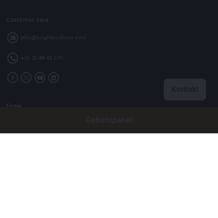
Customer care
info@brightauctions.com
+31 20 89 45 579
Kontakt
Firma
Gebotspanel
Bright Auctions BV
Het Eek 15
4004 LM Tiel
Niederlande
CoC: 16089705
VAT: NL8060 98 120 B01