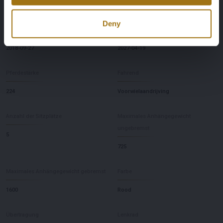
-
Geen oordeel
Deny
Datum der Erstzulassung NL
Ablaufdatum der Inspektion
2018-09-27
2027-04-19
Pferdestärke
Fahrend
224
Voorwielaandrijving
Anzahl der Sitzplätze
Maximales Anhängegewicht
ungebremst
5
725
Maximales Anhängegewicht gebremst
Farbe
1600
Rood
Übertragung
Lenkrad