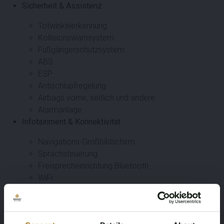
Sicherheit & Assistenz
Totwinkelerkennung
Kollisionswarnsystem
Fußgängerschutzsystem
ABS
ESP
Antischlupfregelung
Airbags vorne, seitlich und andere
Alarmanlage
Infotainment & Konnektivität
Navigations-Großbildschirm
Sprachsteuerung
Freisprecheinrichtung Bluetooth
WiFi
USB-Anschluss
Audiosystem
Sonstiges