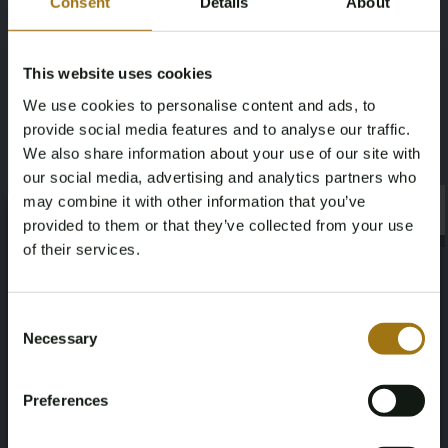
Consent
Details
About
Ladekabel 220V inklusive
Dieses Los kann nur nach Vereinbarung besichtigt
This website uses cookies
werden. Um einen Termin zu vereinbaren, senden Sie
We use cookies to personalise content and ads, to
bitte eine E-Mail an: morrison@automotive-auctions.nl.
provide social media features and to analyse our traffic.
Wir raten den Bietern, sich vorab über den Zustand und
We also share information about your use of our site with
das Design des Fahrzeugs zu informieren.
our social media, advertising and analytics partners who
Leistungsbeschreibung
may combine it with other information that you’ve
×
×
provided to them or that they’ve collected from your use
of their services.
Nummernschild
Marke
Age Verification Required
G-784-FR
Tesla
Not registered yet? Enjoy bidding
Consent
Necessary
Selection
Modell
Type
You must be 18 years or older to access this content.
Register and enjoy bidding
Please confirm that you are of legal age.
Modell 3
Standard RWD Plus 60 kWh
Preferences
Register
Yes, I’m 18+
Kilometerstand während der
Kraftstoffart