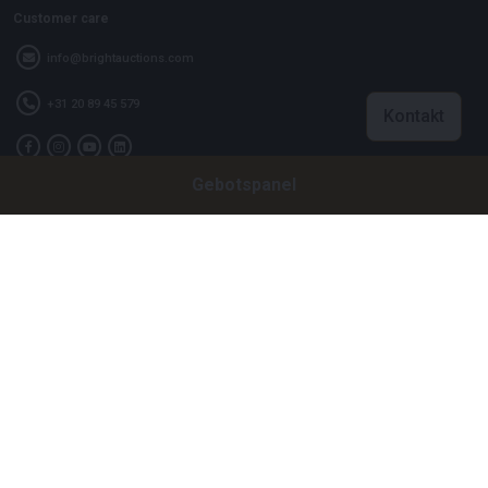
Customer care
info@brightauctions.com
+31 20 89 45 579
Kontakt
Gebotspanel
Firma
Bright Auctions BV
Het Eek 15
4004 LM Tiel
Niederlande
CoC: 16089705
VAT: NL8060 98 120 B01
Menu