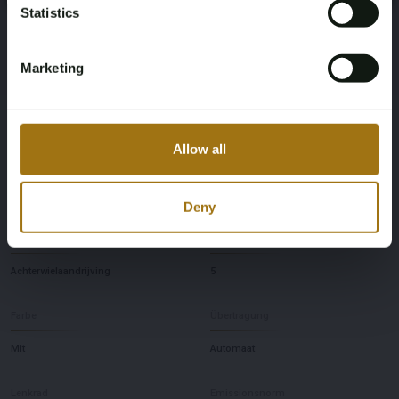
Aufnahme (km)
Statistics
Elektrisch
136040
Marketing
NAP-Status
Datum der Erstzulassung NL
Logisch
2019-09-18
Allow all
Ablaufdatum der Inspektion
Pferdestärke
2027-09-18
238
Deny
Fahrend
Anzahl der Sitzplätze
Achterwielaandrijving
5
Farbe
Übertragung
Mit
Automaat
Lenkrad
Emissionsnorm