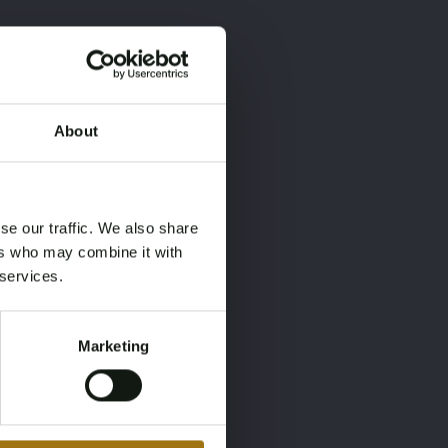
About
×
×
se our traffic. We also share
ers who may combine it with
 services.
Marketing