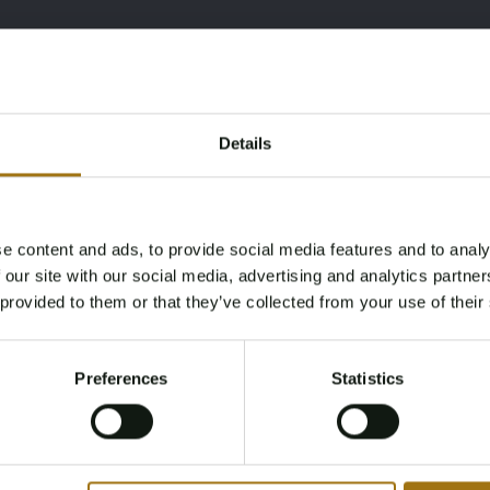
Details
Type
Kilometerstand während
der Aufnahme (km)
Targa SC 3.0
59413 Meilen
e content and ads, to provide social media features and to analy
Age Verification Required
 our site with our social media, advertising and analytics partn
Not registered yet? Enjoy bidding
Datum der Erstzulassung
Pferdestärke
 provided to them or that they’ve collected from your use of their
Sonstiges
You must be 18 years or older to access this content.
5
174
Register and enjoy bidding
Please confirm that you are of legal age.
01-01-1982
Preferences
Statistics
Register
Yes, I’m 18+
Farbe
Übertragung
Zwart
Handgeschakeld