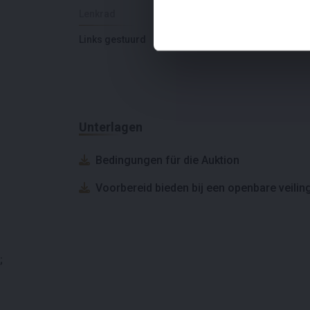
Lenkrad
Anzahl der Türen
Links gestuurd
2
Unterlagen
Bedingungen für die Auktion
Voorbereid bieden bij een openbare veilin
;