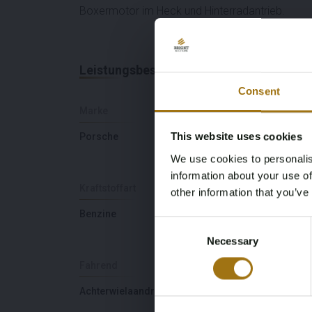
Boxermotor im Heck und Hinterradantrieb.
Leistungsbeschreibung
Consent
Marke
Modell
This website uses cookies
Porsche
911
We use cookies to personalis
information about your use of
Kraftstoffart
Fahrgestellnummer
other information that you’ve
Benzine
WP0EA0916CS16050
Consent
Necessary
Selection
Fahrend
Anzahl der Sitzplätze
Achterwielaandrijving
2