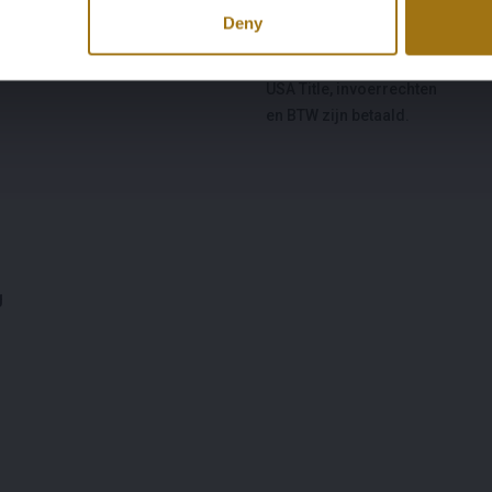
Körpertyp
Dokumentation der
Deny
Staatsangehörigkeit
Cabrio
USA Title, invoerrechten
en BTW zijn betaald.
g