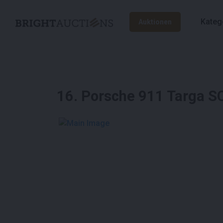
Kateg
Auktionen
16
.
Porsche 911 Targa S
See More