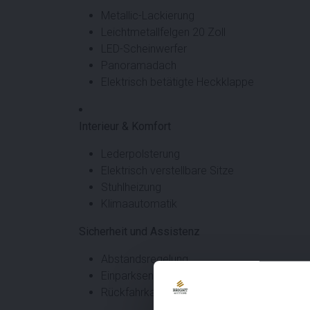
Metallic-Lackierung
Leichtmetallfelgen 20 Zoll
LED-Scheinwerfer
Panoramadach
Elektrisch betätigte Heckklappe
Interieur & Komfort
Lederpolsterung
Elektrisch verstellbare Sitze
Stuhlheizung
Klimaautomatik
Sicherheit und Assistenz
Abstandsregelung
Einparksensoren vorne und hinten
Rückfahrkamera