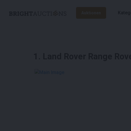
Kateg
Auktionen
1
.
Land Rover Range Rov
See More