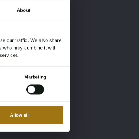
About
×
×
se our traffic. We also share
ers who may combine it with
 services.
Marketing
Allow all