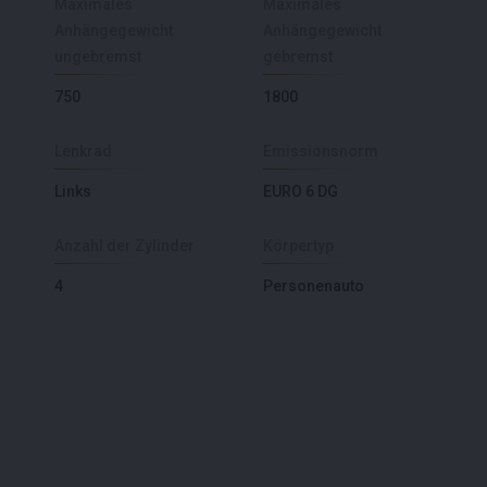
Maximales
Maximales
Anhängegewicht
Anhängegewicht
ungebremst
gebremst
750
1800
Lenkrad
Emissionsnorm
Links
EURO 6 DG
Anzahl der Zylinder
Körpertyp
4
Personenauto