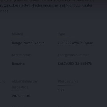
ng zurückerstattet. Niederländische und Nicht-EU-Käufer
Loses.
Modell
Type
Range Rover Evoque
2.0 P200 AWD R-Dynse
Kraftstoffart
Fahrgestellnummer
Benzine
SALZA2BX0LH115478
sung
Ablaufdatum der
Pferdestärke
Inspektion
200
2026-11-30