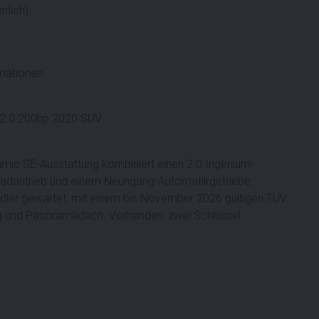
rlich).
rmationen.
2.0 200hp 2020 SUV
amic SE-Ausstattung kombiniert einen 2.0 Ingenium-
radantrieb und einem Neungang-Automatikgetriebe.
dler gewartet, mit einem bis November 2026 gültigen TÜV.
ung und Panoramadach. Vorhanden: zwei Schlüssel.