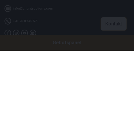
info@brightauctions.com
+31 20 89 45 579
Kontakt
Gebotspanel
Firma
Bright Auctions BV
Het Eek 15
4004 LM Tiel
Niederlande
CoC: 16089705
VAT: NL8060 98 120 B01
Menu