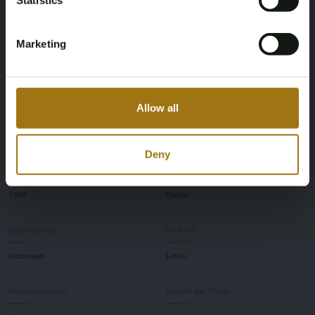
Statistics
Pferdestärke
Fahrend
Marketing
204
Achterwielaandrijving
Anzahl der Sitzplätze
Maximales Anhängegewicht
Allow all
ungebremst
5
750
Deny
Maximales Anhängegewicht gebremst
Farbe
1000
Blauw
Übertragung
Lenkrad
Automaat
Links
Emissionsnorm
Anzahl der Türen