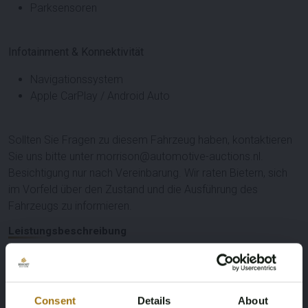
Parksensoren
Infotainment & Konnektivität
Navigationssystem
Apple CarPlay / Android Auto
Sollten Sie Fragen zu diesem Fahrzeug haben, kontaktieren
Sie uns bitte unter morrison@automotive-auctions.nl.
Besichtigung nur nach Vereinbarung. Wir raten Bietern, sich
im Vorfeld über den Zustand und die Ausführung des
Fahrzeugs zu informieren.
Leistungsbeschreibung
Nummernschild
Marke
N-932-RH
Volkswagen
Consent
Details
About