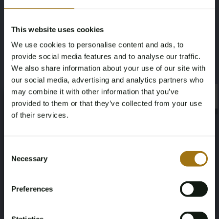
Modell
Type
This website uses cookies
ID.4
Pro 77 kWh
We use cookies to personalise content and ads, to
provide social media features and to analyse our traffic.
Kilometerstand während der
Hubraum
We also share information about your use of our site with
Aufnahme (km)
0
our social media, advertising and analytics partners who
219309
may combine it with other information that you’ve
×
×
provided to them or that they’ve collected from your use
Kraftstoffart
Fahrgestellnummer
of their services.
Elektrisch
WVGZZZE2ZNP017976
Age Verification Required
Not registered yet? Enjoy bidding
Consent
Belastbarkeit
NAP-Status
Necessary
Selection
You must be 18 years or older to access this content.
Register and enjoy bidding
-
Logisch
Please confirm that you are of legal age.
Preferences
Register
Datum der Erstzulassung NL
Ablaufdatum der Inspektion
Yes, I’m 18+
2021-12-10
2027-12-10