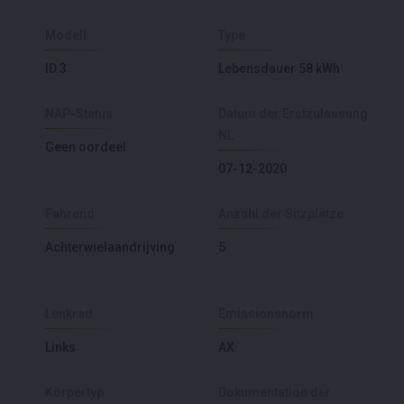
Modell
Type
ID.3
Lebensdauer 58 kWh
NAP-Status
Datum der Erstzulassung
NL
Geen oordeel
07-12-2020
Fahrend
Anzahl der Sitzplätze
Achterwielaandrijving
5
Lenkrad
Emissionsnorm
Links
AX
Körpertyp
Dokumentation der