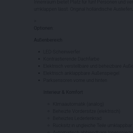
Innenraum bietet Platz für fünf Personen und ver
umklappen lässt. Original holländische Ausliefer
>
Optionen:
Außenbereich
LED-Scheinwerfer
Kontrastierende Dachfarbe
Elektrisch verstellbare und beheizbare Auß
Elektrisch anklappbare Außenspiegel
Parksensoren vorne und hinten
Interieur & Komfort
Klimaautomatik (analog)
Beheizte Vordersitze (elektrisch)
Beheiztes Lederlenkrad
Rücksitz in ungleiche Teile umklappbar
Automatisch abblendbare Innenspiege