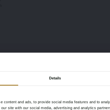
n
Details
e content and ads, to provide social media features and to analy
Age Verification Required
ldschirm
 our site with our social media, advertising and analytics partn
Not registered yet? Enjoy bidding