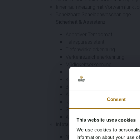
Innenraumheizung mit Vorwärmfunktio
Beheizbare Scheibenwaschanlage
Sicherheit & Assistenz
Adaptiver Tempomat
Fahrspurassistent
Tiefenwinkelerkennung
Verkehrszeichenerkennung
Müdigkeitserkennung
Fußgängerschutzsystem
Kollisionswarnsystem
Bergabfahrhilfe
ABS und ESP
Consent
Reifendruckkontrollsystem
Schienensensor
Airbags vorne, seitlich und andere
This website uses cookies
Infotainment & Konnektivität
We use cookies to personalis
Navigationssystem mit großem Bi
information about your use of