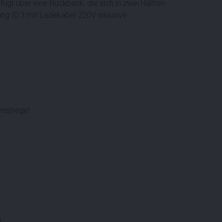
fügt über eine Rückbank, die sich in zwei Hälften
ung ID.3 mit Ladekabel 220V inklusive.
enspiegel
l