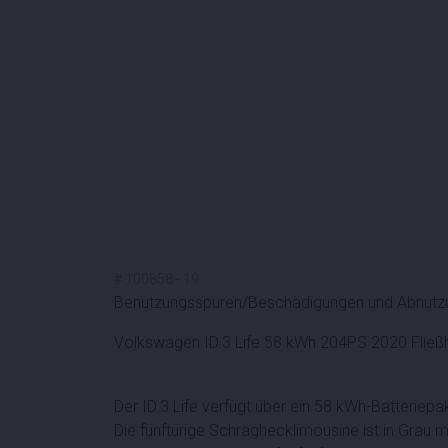
#
100858
-
19
Benutzungsspuren/Beschädigungen und Abnutzu
Volkswagen ID.3 Life 58 kWh 204PS 2020 Fließ
Der ID.3 Life verfügt über ein 58 kWh-Batteriep
Die fünftürige Schräghecklimousine ist in Grau 