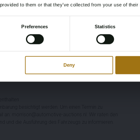
 provided to them or that they’ve collected from your use of their
You must be 18 years or older to access this content.
Register and enjoy bidding
mium-Telefonintegration)
Please confirm that you are of legal age.
Preferences
Statistics
ng
Register
Yes, I’m 18+
Deny
elung
enthalten
nbarung besichtigt werden. Um einen Termin zu
ail an: morrison@automotive-auctions.nl. Wir raten den
and und die Ausführung des Fahrzeugs zu informieren.