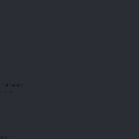
 Fahrersitz
ersitz
heber