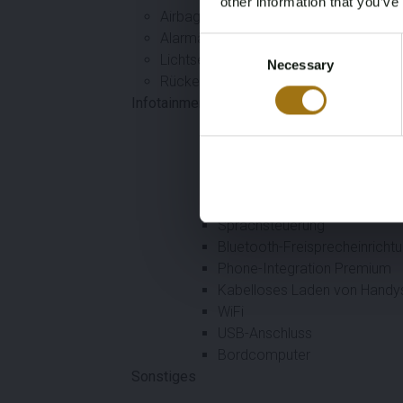
other information that you’ve
Airbags vorne, seitlich und andere
Alarmanlage
Consent
Lichtsensor
Necessary
Selection
Rückensensor
Infotainment & Konnektivität
Navigationssystem mit große
Multimediabildschirm mittel
DAB+ Digitalradio
Audioanlage Premium
Sprachsteuerung
Bluetooth-Freisprecheinricht
Phone-Integration Premium
Kabelloses Laden von Handy
WiFi
USB-Anschluss
Bordcomputer
Sonstiges