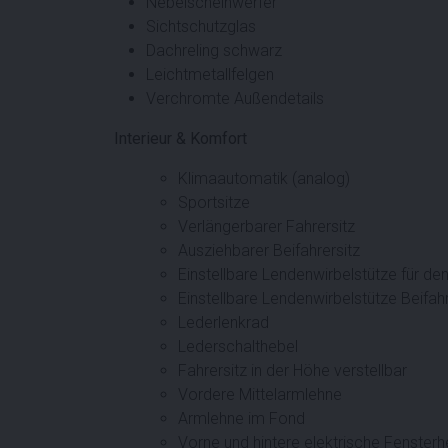
Nebelscheinwerfer
Sichtschutzglas
Dachreling schwarz
Leichtmetallfelgen
Verchromte Außendetails
Interieur & Komfort
Klimaautomatik (analog)
Sportsitze
Verlängerbarer Fahrersitz
Ausziehbarer Beifahrersitz
Einstellbare Lendenwirbelstütze für den
Einstellbare Lendenwirbelstütze Beifahr
Lederlenkrad
Lederschalthebel
Fahrersitz in der Höhe verstellbar
Vordere Mittelarmlehne
Armlehne im Fond
Vorne und hintere elektrische Fenster