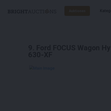
Kateg
Auktionen
9
.
Ford FOCUS Wagon Hybr
630-XF
See More