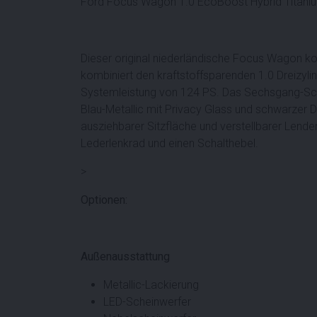
Ford Focus Wagon 1.0 EcoBoost Hybrid Titani
Dieser original niederländische Focus Wagon k
kombiniert den kraftstoffsparenden 1.0 Dreizyli
Systemleistung von 124 PS. Das Sechsgang-Schalt
Blau-Metallic mit Privacy Glass und schwarzer Da
ausziehbarer Sitzfläche und verstellbarer Lenden
Lederlenkrad und einen Schalthebel.
>
Optionen:
Außenausstattung
Metallic-Lackierung
LED-Scheinwerfer