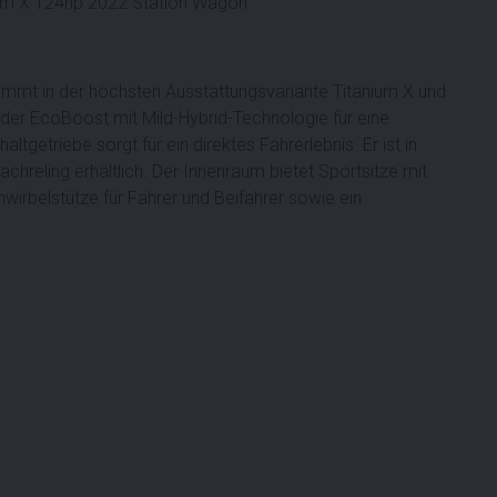
um X 124hp 2022 Station Wagon
ommt in der höchsten Ausstattungsvariante Titanium X und
nder EcoBoost mit Mild-Hybrid-Technologie für eine
getriebe sorgt für ein direktes Fahrerlebnis. Er ist in
chreling erhältlich. Der Innenraum bietet Sportsitze mit
wirbelstütze für Fahrer und Beifahrer sowie ein