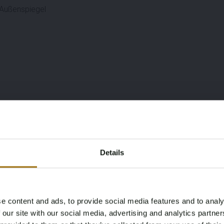
 Außenspiegel
g
)
Details
e content and ads, to provide social media features and to analy
Age Verification Required
 our site with our social media, advertising and analytics partn
Not registered yet? Enjoy bidding