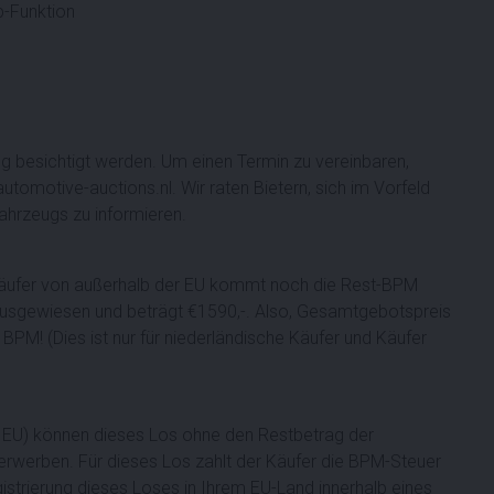
p-Funktion
g besichtigt werden. Um einen Termin zu vereinbaren,
utomotive-auctions.nl. Wir raten Bietern, sich im Vorfeld
ahrzeugs zu informieren.
Käufer von außerhalb der EU kommt noch die Rest-BPM
 ausgewiesen und beträgt €1590,-. Also, Gesamtgebotspreis
BPM! (Dies ist nur für niederländische Käufer und Käufer
der EU) können dieses Los ohne den Restbetrag der
erwerben. Für dieses Los zahlt der Käufer die BPM-Steuer
istrierung dieses Loses in Ihrem EU-Land innerhalb eines