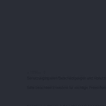
#
100856
-
9
Benutzungsspuren/Beschädigungen und Abnutzu
Bitte beachten! Erweitern für wichtige Preisinfo