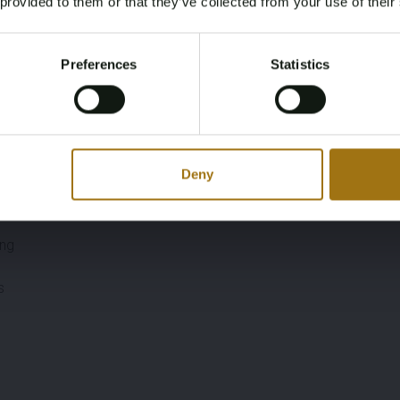
 provided to them or that they’ve collected from your use of their
You must be 18 years or older to access this content.
Register and enjoy bidding
Please confirm that you are of legal age.
Preferences
Statistics
Register
Yes, I’m 18+
m Bildschirm
Deny
ung
s