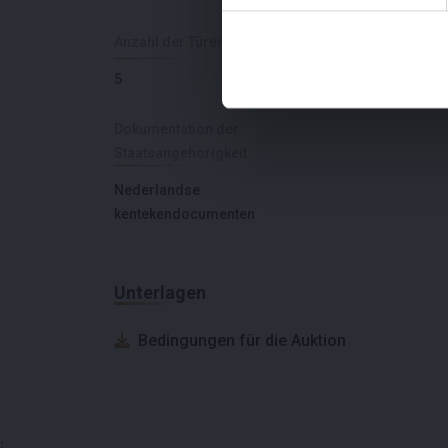
Anzahl der Türen
Leergewicht
5
1524
Dokumentation der
Staatsangehörigkeit
Nederlandse
kentekendocumenten
Unterlagen
Bedingungen für die Auktion
;