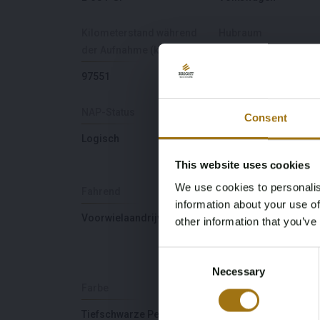
Kilometerstand während
Hubraum
der Aufnahme (km)
1395
97551
NAP-Status
Datum der Erstzulas
Consent
NL
Logisch
17-05-2021
This website uses cookies
We use cookies to personalis
Fahrend
Anzahl der Sitzplätze
information about your use of
Voorwielaandrijving
5
other information that you’ve
Consent
Necessary
Selection
Farbe
Übertragung
Tiefschwarze Perle
Automaat