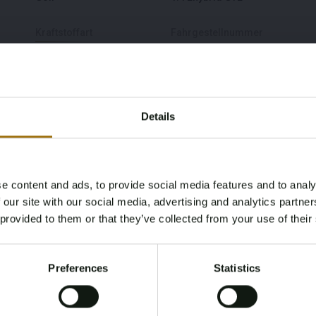
Kraftstoffart
Fahrgestellnummer
Plug-in-Hybrid (benzin /
WVWZZZCDZMW352934
elektrisch)
sung
Ablaufdatum der
Pferdestärke
Details
Inspektion
258
17-05-2027
e content and ads, to provide social media features and to analy
Maximales
Maximales
Age Verification Required
 our site with our social media, advertising and analytics partn
Not registered yet? Enjoy bidding
Anhängegewicht
Anhängegewicht
 provided to them or that they’ve collected from your use of their
ungebremst
gebremst
You must be 18 years or older to access this content.
Register and enjoy bidding
750
1500
Please confirm that you are of legal age.
Preferences
Statistics
Register
Lenkrad
Emissionsnorm
Yes, I’m 18+
Links
EURO 6 AP