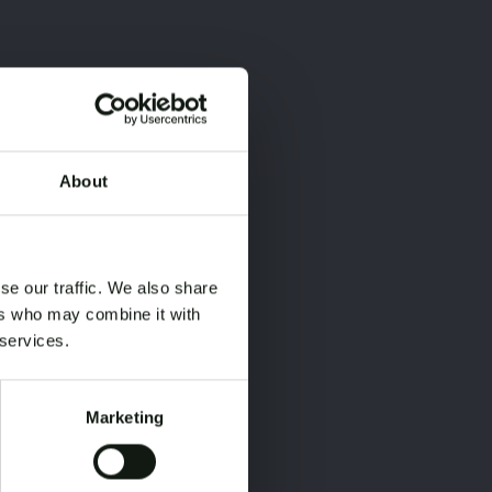
About
×
×
se our traffic. We also share
ers who may combine it with
 services.
Marketing