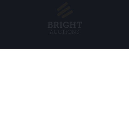
Menu
Rechtlich
s BV
Über uns
Cookie Pol
Häufig gestellte Fragen
Privacy po
Verkaufen
Rahmenbe
Kauf
Partner
Archivauktionen
5
Stellenangebote
8 120 B01