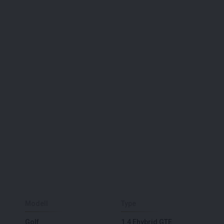
Modell
Type
Golf
1.4 Ehybrid GTE