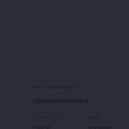
#
100851
-
24
[item_no_description]
Leistungsbeschreibung
Nummernschild
Marke
L-384-GP
Volkswagen